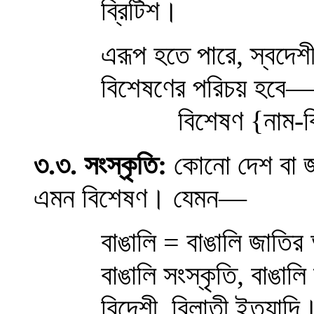
ব্রিটিশ
।
এরূপ হতে পারে, স্বদেশী
বিশেষণের পরিচয় হবে
—
বিশেষণ
{
নাম-ব
৩
.৩
.
সংস্কৃতি
:
কোনো দেশ বা জা
এমন বিশেষণ
।
যেমন
—
বাঙালি = বাঙালি জাতির 
বাঙালি সংস্কৃতি, বাঙাল
বিদেশী, বিলাতী ইত্যাদি