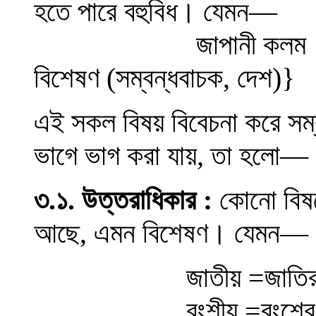
হতে পারে বহুবিধ
।
যেমন
—
জাপানী কলম
বিশেষণ (সম্বন্ধবাচক, দেশ)
}
এই সকল বিষয় বিবেচনা করে সম
ভাগে ভাগ করা যায়, তা হলো
—
৩
.১
.
উত্তরাধিকার
:
কোনো বিষয়ে
আছে, এমন বিশেষণ
।
যেমন
—
জাতীয় =জাতির সাথে 
বংশীয় =বংশের 