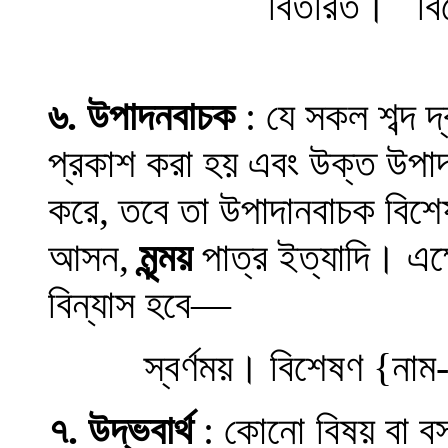
বিতরিত
।
বি
৬
.
উপাদনবাচক
:
যে সকল শব্দ 
প্রকাশ করা হয় এবং উক্ত উপাদ
করে, তবে তা উপাদানবাচক বিশে
আসন
,
মৃন্ময়
পাত্র ইত্যাদি
।
এক্
বিন্যাস হবে
—
স্বর্ণময়
।
বিশেষণ
{
নাম
৭
.
উদ্ভবার্থ
:
কোনো বিষয় বা বস্