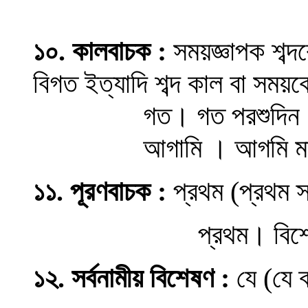
১০. কালবাচক :
সময়জ্ঞাপক শব্দ
বিগত ইত্যাদি শব্দ কাল বা সম
গত। গত পরশুদিন
আগামি । আগমি ম
১১
.
পূরণবাচক
:
প্রথম
(
প্রথম স
প্রথম
।
বি
১২.
সর্বনা
মীয়
বিশেষণ
:
যে
(
যে ব