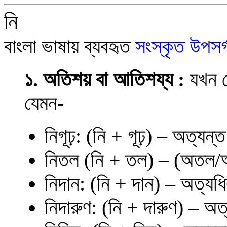
নি
বাংলা ভাষায় ব্যবহৃত
সংস্কৃত উপসর্
১. অতিশয় বা আতিশয্য :
যখন 
যেমন-
নিগূঢ়: (নি + গূঢ়) – অত্যন
নিতল (নি + তল) – (অতল/
নিদান: (নি + দান) – অত্যধি
নিদারুণ: (নি + দারুণ) – অ