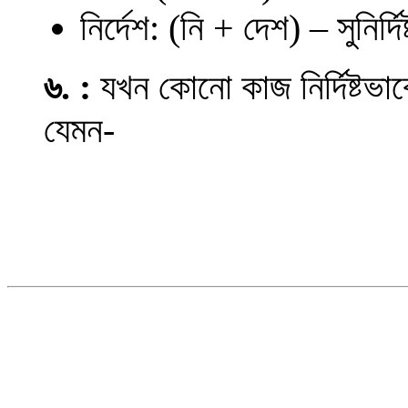
নির্দেশ: (নি + দেশ) – সুনির্
৬. :
যখন কোনো কাজ নির্দিষ্টভা
যেমন-