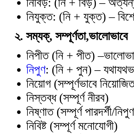
নিবিড়: (নি + বিড়) – অত্য
নিযুক্ত: (নি + যুক্ত) – বি
২. সম্যক্, সম্পূর্ণতা,ভালোভাবে
নিপীত (নি + পীত) –ভালোভা
নিপুণ
: (নি + পুন) – যথাযথভ
নিয়োগ (সম্পূর্ণভাবে নিয়োজি
নিস্তব্ধ (সম্পূর্ণ নীরব)
নিষ্ণাত (সম্পূর্ণ পারদর্শী/নিপু
নিবিষ্ট (সম্পূর্ণ মনোযোগী)