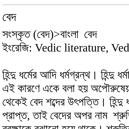
বেদ
সংস্কৃত
(
ব
দ
)
>
বাংলা
বেদ
ইংরেজি:
Vedic literature, Ve
হিন্দু ধর্মের আদি ধর্মগ্রন্থ
। হিন্দু ধ
এই কারণে একে বলা হয় অপৌরুষ
থেকেই বেদ শব্দের উৎপত্তি
।
হিন্দু
প্রাপ্ত
,
তাই বেদের অপর নাম শ্রু
ব্রহ্মাকে বুঝানো হয়ে থাকে
।
শ্রুত