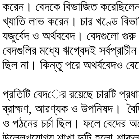
করেন। বেদকে বিভাজিত করেছিলেন ব
খ্যাতি লাভ করেন। চার খণ্ডে বি
যজুর্বেদ ও অর্থববেদ। বেদগুলো গুর
বেদগুলির মধ্যে ঋগ্বেদই সর্বপ্রাচীন
ছিল না
।
কিন্তু পরে অথর্ববেদও বেদ
প্রতিটি বেদ
ের রয়েছে
চারটি প্
ব্রাহ্মণ, আরণ্যক ও উপনিষদ। বৈদ
ও পঠনের চর্চা ছিল। ফলে বেদের 
উল্লেখযোগ্য শাখা দুটি হলো-শাক