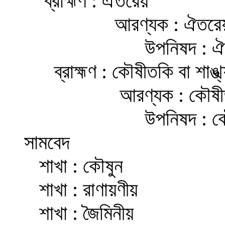
ব্রাহ্মণ : ঐতরেয়
আরণ্যক : ঐতরে
উপনিষদ : ঐতর
ব্রাহ্মণ : কৌষীতকি বা শাঙ্খ্
আরণ্যক : কৌষী
উপনিষদ : কৌষী
সামবেদ
শাখা : কৌষুন
শাখা :
রাণায়ণীয়
শাখা : জৈমিনীয়