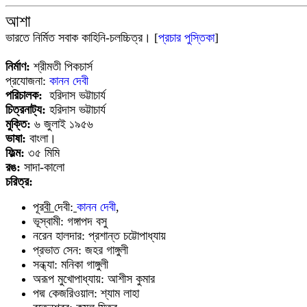
আশা
ভারতে নির্মিত সবাক কাহিনি-চলচ্চিত্র।
[
প্রচার পুস্তিকা
]
নির্মাণ:
শ্রীমতী পিকচার্স
প্রযোজনা:
কানন দেবী
পরিচালক:
হরিদাস ভট্টাচার্য
চিত্রনাট্য:
হরিদাস ভট্টাচার্য
মুক্তি:
৬ জুলাই ১৯৫৬
ভাষা:
বাংলা।
ফিল্ম:
৩৫ মিমি
রঙ:
সাদা-কালো
চরিত্র:
পূর
ব
দ
ব
:
কানন দেবী
,
ভূস্বামী:
গঙ্গাপদ বসু
নরেন হালদার: প্রশান্ত চট্টোপাধ্যায়
প্রভাত সেন: জহর গাঙ্গুলী
সন্ধ্যা: মনিকা গাঙ্গুলী
অরূপ মুখোপাধ্যায়: আশীস কুমার
পদ্ম কেজরিওয়াল: শ্যাম লাহা