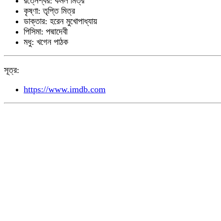
রত্নেশ্বর: কমল মিত্র
কৃষ্ণা: তৃপ্তি মিত্র
ডাক্তার: হরেন মুখোপাধ্যায়
পিসিমা: পদ্মাদেবী
মধু: খগেন পাঠক
সূত্র:
https://www.imdb.com