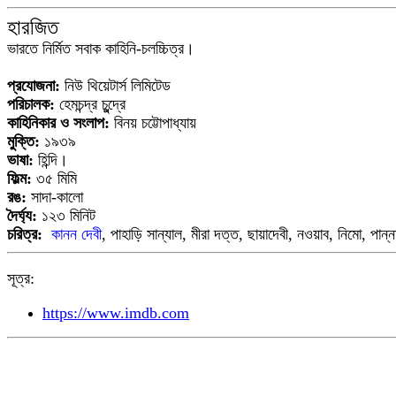
হারজিত
ভারতে নির্মিত সবাক কাহিনি-চলচ্চিত্র।
প্রযোজনা:
নিউ থিয়েটার্স লিমিটেড
পরিচালক:
হেমচন্দ্র চুন্দ্রে
কাহিনিকার
ও সংলাপ
:
বিনয় চট্টোপাধ্যায়
মুক্তি:
১৯৩৯
ভাষা:
হিন্দি
।
ফিল্ম:
৩৫ মিমি
রঙ:
সাদা-কালো
দৈর্ঘ্য:
১
২
৩ মিনিট
চরিত্র:
কানন দেবী
, পাহাড়ি সান্যাল, মীরা দত্ত, ছায়াদেবী, নওয়াব, নিমো, পান্না
সূত্র:
https://www.imdb.com