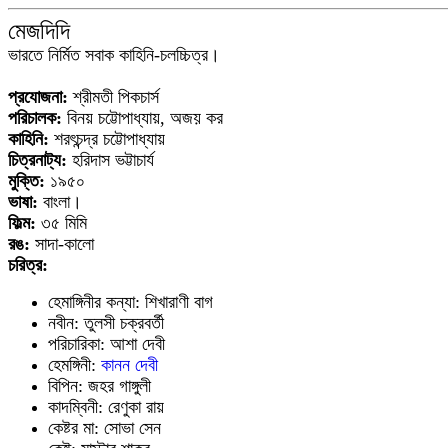
মেজদিদি
ভারতে নির্মিত সবাক কাহিনি-চলচ্চিত্র।
প্রযোজনা:
শ্রীমতী পিকচার্স
পরিচালক:
বিনয় চট্টোপাধ্যায়, অজয় কর
কাহিনি:
শরৎচন্দ্র চট্টোপাধ্যায়
চিত্রনাট্য:
হরিদাস ভট্টাচার্য
মুক্তি:
১৯৫০
ভাষা:
বাংলা।
ফিল্ম:
৩৫ মিমি
রঙ:
সাদা-কালো
চরিত্র:
হেমাঙ্গিনীর কন্যা: শিখারাণী বাগ
নবীন: তুলসী চক্রবর্তী
পরিচারিকা: আশা দেবী
হেমঙ্গিনী:
কানন দেবী
বিপিন: জহর গাঙ্গুলী
কাদম্বিনী: রেণুকা রায়
কেষ্টর মা: সোভা সেন