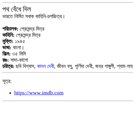
পথ বেঁধে দিল
ভারতে নির্মিত সবাক কাহিনি-চলচ্চিত্র।
পরিচালক:
প্রেমেন্দ্র মিত্র
কাহিনি:
প্রেমেন্দ্র মিত্র
মুক্তি:
১৯৪৫
ভাষা:
বাংলা।
ফিল্ম:
৩৫ মিমি
রঙ:
সাদা-কালো
চরিত্র:
ছবি বিশ্বাস,
কানন দেবী
, জীবন বসু, পূর্ণিমা দেবী, জহর গাঙ্গুলী, শ্যাম ল
সূত্র:
https://www.imdb.com