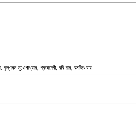
াহা, কৃষ্ণধন মুখোপাধ্যায়, প্রভাদেবী, রবি রায়, রনজিৎ রায়