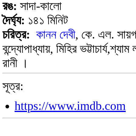
রঙ:
সাদা-কালো
দৈর্ঘ্য:
১৪১ মিনিট
চরিত্র:
কানন দেবী
, কে. এল. সায়গা
বন্দ্যোপাধ্যায়, মিহির ভট্টাচার্য,শ্যা
রানী ।
সূত্র:
https://www.imdb.com