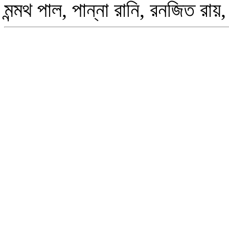
মন্মথ পাল, পান্না রানি, রনজিত রায়