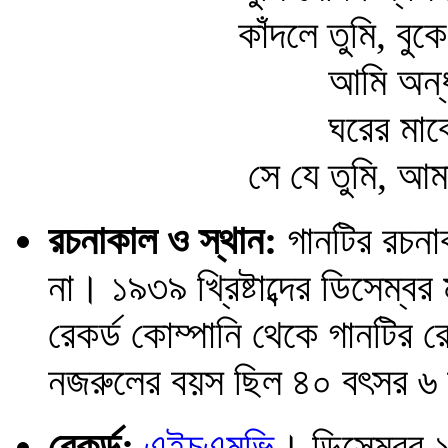
কাঁদলে তুমি, বুকে 
আমি অন্ধকারে 
ঘরের মাঝে পেল
সে যে তুমি, আমার 
রচনাকাল ও স্থান:
গানটির রচনাকা
না। ১৯৩৯ খ্রিষ্টাব্দের ডিসেম
রেকর্ড কোম্পানি থেকে গানটির 
নজরুলের বয়স ছিল ৪০ বৎসর ৬
রেকর্ড:
এইচএমভি
। ডিসেম্বর