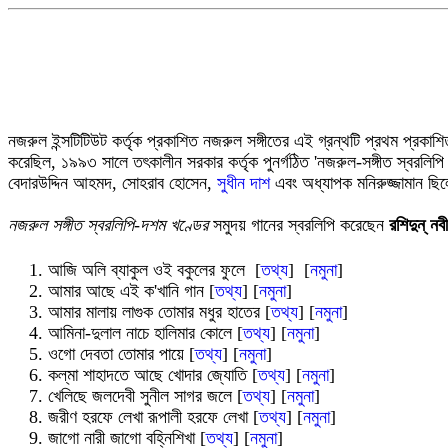
নজরুল ইন্সটিটিউট কর্তৃক প্রকাশিত নজরুল সঙ্গীতের এই গ্রন্থটি প্রথম প্রকাশিত হ
করেছিল, ১৯৯৩ সালে তৎকালীন সরকার কর্তৃক পুনর্গঠিত 'নজরুল-সঙ্গীত স্বরলি
বেদারউদ্দিন আহমদ, সোহরাব হোসেন,
সুধীন দাশ
এবং অধ্যাপক মনিরুজ্জামান ছিল
নজরুল সঙ্গীত স্বরলিপি-দশম খণ্ডের
সমুদয় গানের স্বরলিপি করেছেন
রশিদুন্ নবী
আজি অলি ব্যাকুল ওই বকুলের ফুলে [
তথ্য
] [
নমুনা
]
আমার আছে এ‌ই ক'খানি গান [
তথ্য
] [
নমুনা
]
আমার মালায় লাগুক তোমার মধুর হাতের [
তথ্য
] [
নমুনা
]
আমিনা-দুলাল নাচে হালিমার কোলে [
তথ্য
] [
নমুনা
]
ওগো দেবতা তোমার পায়ে [
তথ্য
] [
নমুনা
]
কল্‌মা শাহাদতে আছে খোদার জ্যোতি [
তথ্য
] [
নমুনা
]
খেলিছে জলদেবী সুনীল সাগর জলে [
তথ্য
] [
নমুনা
]
জরীণ হরফে লেখা রূপালী হরফে লেখা [
তথ্য
] [
নমুনা
]
জাগো নারী জাগো বহ্নিশিখা [
তথ্য
] [
নমুনা
]