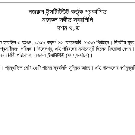
নজরুল ইন্সটিটিউট কর্তৃক প্রকাশিত
নজরুল সঙ্গীত স্বরলিপি
দশম খণ্ড
য়েছিল ৩ ফাল্গুন, ১৩৯৯ বঙ্গাব্দ/ ২৫ ফেব্রুয়ারি, ১৯৯৩ খ্রিষ্টাব্দে। দ্বিতীয় মুদ্
পি প্রমাণীকরণ পরিষদ'। উল্লেখ্য, এই পরিষদের সভানেত্রী ছিলেন ফিরোজা বেগম
েন নির্বাহী পরিচালক, নজরুল ইন্সটিটিউট (সদস্য-সচিব)।
। গ্রন্থটিতে মোট ২৫টি গানের স্বরলিপি মুদ্রিত আছে। এই গানগুলোর বর্ণানুক্