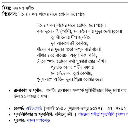
বিষয়:
নজরুল সঙ্গীত।
শিরোনাম:
দিনের সকল কাজের মাঝে তোমায় মনে পড়ে
দিনের সকল কাজের মাঝে তোমায় মনে পড়ে।
কাজ ভুলে যাই (আমি), মন চ'লে যায় সুদূর দেশান্তরে॥
তুলসী তলায় দীপ জ্বালিয়ে
দূর আকাশে রই তাকিয়ে,
সাঁঝের ঝরা ফুলের মতো অশ্রু বারি ঝরে॥
আঁধার রাতে বাতায়নে এক্‌লা ব'সে থাকি,
চাঁদকে শুধায় তোমার কথা ঘুমহারা মোর আঁখি।
প্রভাত বেলায় গভীর ব্যথায়
মন কেঁদে কয় তুমি কোথায়,
শূন্য লাগে এ তিন ভুবন প্রিয় তোমার তরে॥
রচনাকাল ও স্থান:
গানটির রচনাকাল সম্পর্কে সুনির্দিষ্টভাবে কিছু জানা যা
ছিল ৪১ বৎসর ২ মাস।
রেকর্ড:
এইচএমভি
[আগষ্ট ১৯৪০ (শ্রাবণ-ভাদ্র ১৩৪৭)। এন ১৭৪৯২। শিল
স্বরলিপিকার ও স্বরলিপি:
রশিদুন্ নবী ।
নজরুল সঙ্গীত স্বরলিপি (দশম 
সুরকার:
কমল দাশগুপ্ত