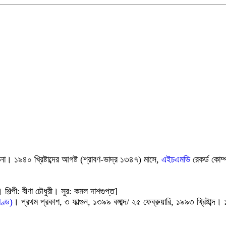
য় না। ১৯৪০ খ্রিষ্টাব্দের আগষ্ট (শ্রাবণ-ভাদ্র ১৩৪৭) মাসে,
এইচএমভি
রেকর্ড কোম
্পী: বীণা চৌধুরী। সুর: কমল দাশগুপ্ত]
খণ্ড)
। প্রথম প্রকাশ, ৩ ফাল্গুন, ১৩৯৯ বঙ্গাব্দ/ ২৫ ফেব্রুয়ারি, ১৯৯৩ খ্রিষ্টাব্দ