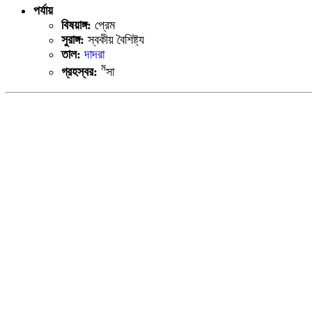
পর্যায়
বিষয়াঙ্গ:
প্রেম
সুরাঙ্গ:
স্বকীয় বৈশিষ্ট্য
তাল:
দাদরা
ম
গ্রহস্বর:
সা