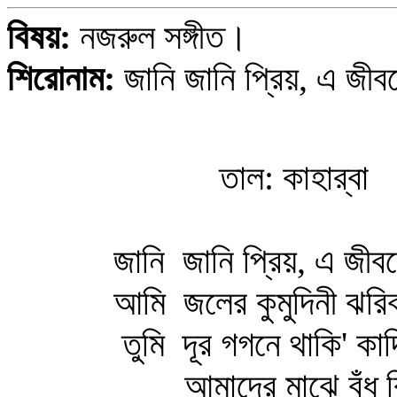
বিষয়:
নজরুল সঙ্গীত।
শিরোনাম:
জানি জানি প্রিয়, এ জীবন
তাল: কাহার্‌বা
জানি জানি প্রিয়, এ জীবন
আমি জলের কুমুদিনী ঝরি
তুমি দূর গগনে থাকি' কাদ
আমাদের মাঝে বঁধু বি