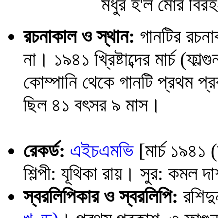
মধুর হ'ল মোর বিরহ-
রচনাকাল ও স্থান:
গানটির রচনাকা
না। ১৯৪১ খ্রিষ্টাব্দের মার্চ (ফ
কোম্পানি থেকে গানটি প্রথম 
ছিল ৪১ বৎসর ৯ মাস।
রেকর্ড:
এইচএমভি
[মার্চ ১৯৪১
শিল্পী: যূথিকা রায়। সুর: কমল দা
স্বরলিপিকার ও স্বরলিপি:
রশিদু