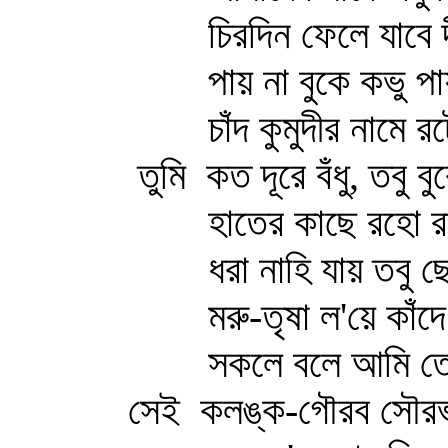
চিরদিন ফেলে যাবে দী
পায় না বুকে কভু পায় না
চাঁদ কুমুদীর নামে র
তুমি কত দূরে বঁধু, তবু 
হাতের কাছে রহো রাত
ধরা নাহি যায় তবু ছোঁ
মরু-তৃষা ল'য়ে কাঁদে শ
সকলে বলে আমি তোমা
সেই কলঙ্ক-গৌরব সৌরভ