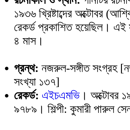
১৯৩৬ খ্রিষ্টাব্দের অক্টোবর (আশ
রেকর্ড প্রকাশিত হয়েছিল। এই
৪ মাস।
গ্রন্থ:
নজরুল-সঙ্গীত সংগ্রহ [
সংখ্যা ১৩৭]
রেকর্ড:
এইচএমভি
। অক্টোবর ১
৯৭৮৯। শিল্পী: কুমারী পারুল স