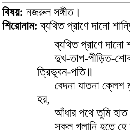
বিষয়:
নজরুল সঙ্গীত।
শিরোনাম:
ব্যথিত প্রাণে দানো শান্
ব্যথিত প্রাণে দানো শান
দুখ-তাপ-পীড়িত-শোকার্ত
ত্রিভুবন-পতি॥
বেদনা যাতনা ক্লেশ মুক
হর,
আঁধার পথে তুমি হাত ধ
সকল গ্লানি হতে হে না