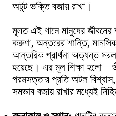
অটুট ভক্তি বজায় রাখা।
মূলত এই গানে মানুষের জীবনের অ
করুণা, অন্তরের শান্তি, মানসি
আন্তরিক প্রার্থনা অত্যন্ত সরল
হয়েছে। এর মূল শিক্ষা হলো—জীব
পরমসত্তার প্রতি অটল বিশ্বাস,
সমভাব বজায় রাখার মধ্যেই নিহ
রচনাকাল ও স্থান:
গানটির রচনাকা