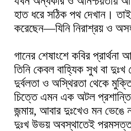
যখন অন্ধকার ও অনিশ্চয়তায় আচ
হাত ধরে সঠিক পথ দেখান। তাই
করেছেন—যিনি নিরাশ্রয় ও অসহ
গানের শেষাংশে কবির প্রার্থনা
তিনি কেবল বাহ্যিক সুখ বা দুঃখ 
দুর্বলতা ও অস্থিরতা থেকে মুক্
চিত্তে এমন এক অটল প্রশান্তি
জন্মায়, আবার দুঃখেও মন ভেঙে
দুঃখ উভয় অবস্থাতেই পরমসত্তা