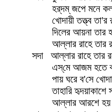
হর্‌দম্ জপে মনে কল্‌
খোদায়ী তত্ত্ব তা'র র
দিলের আয়না তার হয়ে
আল্লার রাহে তার র
সদা আল্লার রাহে তার 
এস্‌মে আজম হতে ক
পায় ঘরে ব'সে খোদা র
তাহারি হৃদয়াকাশে সাত 
আল্লার আরশে হয় 