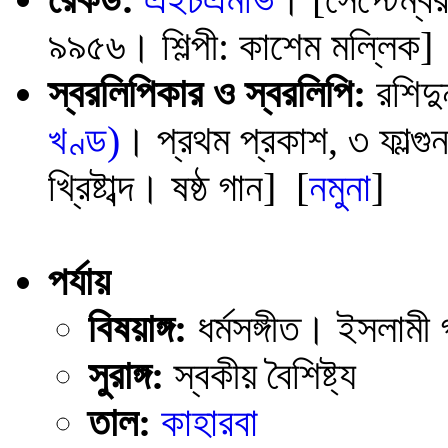
৯৯৫৬। শিল্পী: কাশেম মল্লিক]
স্বরলিপিকার ও স্বরলিপি:
রশিদু
খণ্ড)
। প্রথম প্রকাশ, ৩ ফাল্গুন
খ্রিষ্টাব্দ। ষষ্ঠ গান] [
নমুনা
]
পর্যায়
বিষয়াঙ্গ:
ধর্মসঙ্গীত। ইসলাম
সুরাঙ্গ:
স্বকীয় বৈশিষ্ট্য
তাল:
কাহারবা