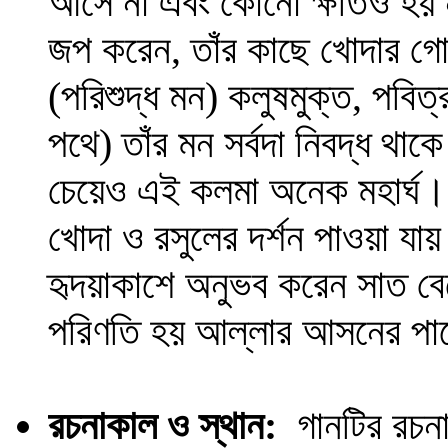
আসে না এবং কোনো ক্ষতিও হয় 
জপ করেন, তাঁর কাছে খোদার গ
(পরিশুদ্ধ মন) কলুষমুক্ত, পবি
পথে) তাঁর মন সর্বদা নিবদ্ধ 
চেয়েও এই কলমা অনেক মহার্ঘ।
খোদা ও রসুলের দর্শন পাওয়া যায়
হৃদয়াকাশে অনুভব করেন সাত বে
পরিণতি হয় আল্লার আসনের পাশে 
রচনাকাল ও স্থান:
গানটির রচনাক