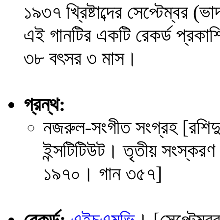
১৯৩৭ খ্রিষ্টাব্দের সেপ্টেম্বর
এই গানটির একটি রেকর্ড প্রক
৩৮ বৎসর ৩ মাস।
গ্রন্থ:
নজরুল-সংগীত সংগ্রহ [রশিদু
ইন্সটিটিউট। তৃতীয় সংস্করণ
১৯৭০। গান ৩৫৭]
রেকর্ড:
এইচএমভি
। [সেপ্টেম্