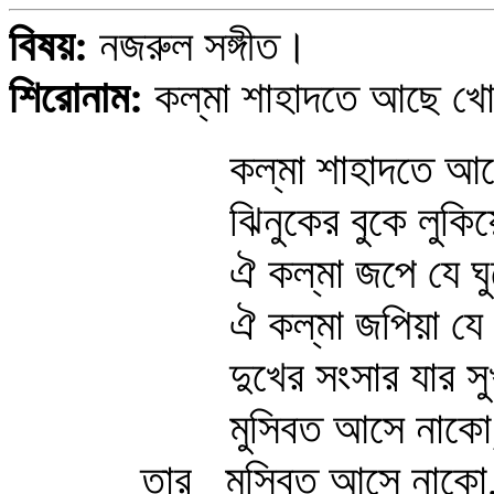
বিষয়:
নজরুল সঙ্গীত।
শিরোনাম:
কল্‌মা শাহাদতে আছে খো
কল্‌মা শাহাদতে আছে
ঝিনুকের বুকে লুকিয়ে
ঐ কল্‌মা জপে যে ঘু
ঐ কল্‌মা জপিয়া যে প
দুখের সংসার যার সুখম
মুসিবত আসে নাকো, হ
তার মুসিবত আসে নাকো, 