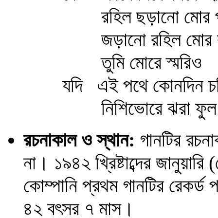
রহিল ছড়ানো মোর প্রা
জড়ানো রহিল মোর করু
তুমি মোরে স্মরিও
যদি এই পথে কোনদিন চল
নিশিভোরে ঝরা ফুল দ
রচনাকাল ও স্থান:
গানটির রচনাকা
না। ১৯৪২ খ্রিষ্টাব্দের জানুয়া
কোম্পানি প্রথম গানটির রেকর্
৪২ বৎসর ৭ মাস।