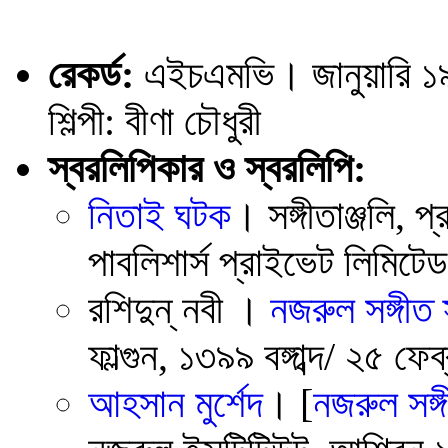
রেকর্ড:
এইচএমভি। জানুয়ারি 
শিল্পী: বীণা চৌধুরী
স্বরলিপিকার ও স্বরলিপি:
নিতাই ঘটক
। সঙ্গীতাঞ্জলি, প্
পাবলিশার্স প্রাইভেট লিমিটে
রশিদুন্ নবী ।
নজরুল সঙ্গীত
ফাল্গুন, ১৩৯৯ বঙ্গাব্দ/ ২৫ ফে
আহসান মুর্শেদ
। [
নজরুল সঙ্