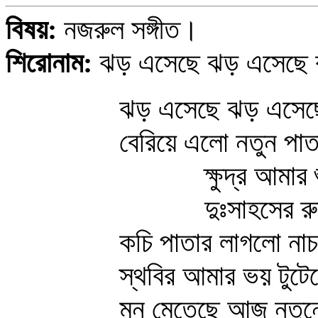
বিষয়:
নজরুল সঙ্গীত।
শিরোনাম:
ঝড় এসেছে ঝড় এসেছে ক
ঝড় এসেছে ঝড় এসেছে
বেরিয়ে এলো নতুন পা
ক্ষুদ্র আমার শুক
দুঃসাহসের রুদ্
কচি পাতার লাগলো নাচন
স্থবির আমার ভয় টুটে
মন মেতেছে আজ নতুন