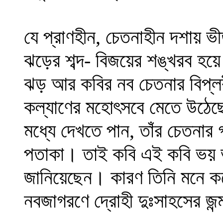
যে প্রাণহীন, চেতনাহীন দশায় ভী
ঝড়ের শব্দ- বিজয়ের শঙ্খরব হয়
ঝড় আর কবির নব চেতনার বিপ্
কল্যাণের মহোৎসবে মেতে উঠে
মধ্যে দেখতে পান, তাঁর চেতনা
পতাকা। তাই কবি এই কবি ভয় ভা
জানিয়েছেন। কারণ তিনি মনে ক
নবজাগরণে দ্রোহী দুঃসাহসের জন