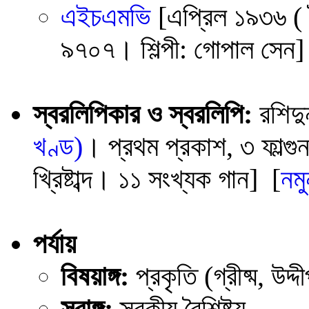
এইচএমভি
[এপ্রিল ১৯৩৬ (
৯৭০৭। শিল্পী: গোপাল সেন]
স্বরলিপিকার ও স্বরলিপি:
রশিদু
খণ্ড)
। প্রথম প্রকাশ, ৩ ফাল্গুন
খ্রিষ্টাব্দ। ১১ সংখ্যক গান] [
নমু
পর্যায়
বিষয়াঙ্গ:
প্রকৃতি (গ্রীষ্ম, উদ্দ
সুরাঙ্গ:
স্বকীয় বৈশিষ্ট্য