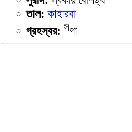
তাল:
কাহারবা
স
গ্রহস্বর:
গা