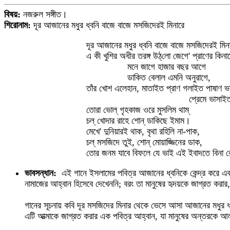
বিষয়:
নজরুল সঙ্গীত।
শিরোনাম:
দূর আজানের মধুর ধ্বনি বাজে বাজে মসজিদেরই মিনারে
দূর আজানের মধুর ধ্বনি বাজে বাজে মসজিদেরই মি
এ কী খুশির অধীর তরঙ্গ উঠ্‌লো জেগে' প্রাণের কিন
মনে জাগে হাজার বছর আগে
ডাকিত বেলাল এমনি অনুরাগে,
তাঁর খোশ এলেহান, মাতাইত প্রাণ গলাইত পাষাণ ভ
প্রেমে ভাসাইত মদিন
তোরা ভোল্ গৃহকাজ ওরে মুসলিম থাম্
চল্ খোদার রাহে শোন্ ডাকিছে ইমাম।
মেখে' দুনিয়ারই থাক, বৃথা রহিলি না-পাক,
চল্ মসজিদে তুই, শোন্ মোয়াজ্জিনের ডাক,
তোর জনম যাবে বিফলে যে ভাই এই ইবাদতে বিনা 
ভাবসন্ধান:
এই গানে ইসলামের পবিত্র আজানের ধ্বনিকে কেন্দ্র করে এ
নামাজের আহ্বান হিসেবে দেখেননি; বরং তা মানুষের হৃদয়কে জাগ্রত করা
গানের সূচনায় কবি দূর মসজিদের মিনার থেকে ভেসে আসা আজানের মধুর ধ
এটি আত্মাকে জাগ্রত করার এক পবিত্র আহ্বান, যা মানুষের অন্তরকে আল্লা