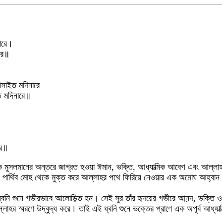
নারে।
ারে॥
াসাইত মদিনারে
ারে॥
রে॥
ক মুসলমানের অন্তরে জাগ্রত হওয়া ঈমান, ভক্তি, আধ্যাত্মিক আবেগ এবং আল্ল
র, পার্থিব মোহ থেকে মুক্ত করে আল্লাহর পথে ফিরিয়ে নেওয়ার এক অমোঘ আহ্বান
্বনি শুনে গভীরভাবে আলোড়িত হন। সেই সুর তাঁর হৃদয়ের গভীরে আনন্দ, ভক্তি ও
হর স্মরণে উদ্বুদ্ধ করে। তাই এই ধ্বনি শুনে ভক্তের প্রাণে এক অপূর্ব আধ্যাত্মি