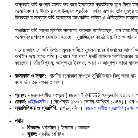
অন্তরায় কবি কল্পনার ডানায় ভর করে ইসলামের প্রারম্ভিক যুগে ফির
আত্মনিবেদন ও ঈমানের এক উজ্জ্বল প্রতীক। কবির কল্পনায় তাঁর সুমধুর 
চিত্রকল্পের মাধ্যমে কবি আজানের আধ্যাত্মিক শক্তি ও ঐতিহাসিক মাহাত্ম
সঞ্চারীতে কবি সমগ্র মুসলিম সমাজকে আহ্বান জানিয়েছেন, যেন তারা 
আত্মশুদ্ধির পথকে বোঝানো হয়েছে। মুয়াজ্জিনের কণ্ঠে উচ্চারিত আজান মান
গানের আভোগে কবি উপদেশমূলক ভঙ্গিতে মুসলমানদের ইসলামের আদর্শ অনুসর
অর্থহীন হয়ে যেতে পারে। এখানে ‘না-পাক’ শব্দটি বাহ্যিক অপবিত্রতার 
করেছেন। তাঁর বিশ্বাস, আল্লাহর ইবাদত, স্মরণ ও আনুগত্য ছাড়া মানবজ
রচনাকাল ও স্থান:
গানটির রচনাকাল সম্পর্কে সুনির্দিষ্টভাবে কিছু জানা
বয়স ছিল ৩৮ বৎসর ৩ মাস।
গ্রন্থ:
নজরুল-সঙ্গীত সংগ্রহ [নজরুল ইনস্টিটিউট ফেব্রুয়ারি ২০১২। 
রেকর্ড:
এইচএমভি
। [সেপ্টেম্বর ১৯৩৭ (ভাদ্র-আশ্বিন ১৩৪৪)। এন ৯৯
স্বরলিপিকার ও স্বরলিপি:
রশিদুন্ নবী ।
নজরুল সঙ্গীত স্বরলিপি (দশম 
পর্যায়
বিষয়াঙ্গ:
ধর্মসঙ্গীত। ইসলাম। আজান
সুরাঙ্গ:
স্বকীয় বৈশিষ্ট্য