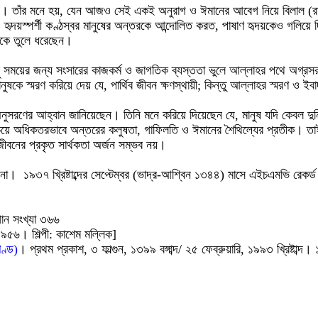
ে যান। তাঁর মনে হয়, যেন আজও সেই একই অনুরাগ ও ঈমানের আবেগ নিয়ে বিলাল (
ও হৃদয়স্পর্শী কণ্ঠস্বর মানুষের অন্তরকে আন্দোলিত করত, পাষাণ হৃদয়কেও গলিয
্যকে তুলে ধরেছেন।
কিছু সময়ের জন্য সংসারের কাজকর্ম ও জাগতিক ব্যস্ততা ভুলে আল্লাহর পথে অগ
ুষকে স্মরণ করিয়ে দেয় যে, পার্থিব জীবন ক্ষণস্থায়ী; কিন্তু আল্লাহর স্মরণ ও ই
ণের আহ্বান জানিয়েছেন। তিনি মনে করিয়ে দিয়েছেন যে, মানুষ যদি কেবল দুনিয়
চেয়ে অধিকতরভাবে অন্তরের কলুষতা, গাফিলতি ও ঈমানের শৈথিল্যের প্রতীক। তাই ক
ীবনের প্রকৃত সার্থকতা অর্জন সম্ভব নয়।
 যায় না। ১৯৩৭ খ্রিষ্টাব্দের সেপ্টেম্বর (ভাদ্র-আশ্বিন ১৩৪৪) মাসে এইচএমভি র
গান সংখ্যা ৩৬৬
৫৬। শিল্পী: কাশেম মল্লিক]
খণ্ড)
। প্রথম প্রকাশ, ৩ ফাল্গুন, ১৩৯৯ বঙ্গাব্দ/ ২৫ ফেব্রুয়ারি, ১৯৯৩ খ্রিষ্টাব্দ।