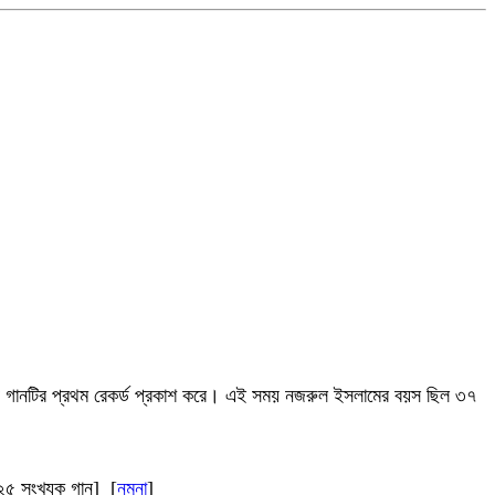
োম্পানি গানটির প্রথম রেকর্ড প্রকাশ করে। এই সময় নজরুল ইসলামের বয়স ছিল ৩৭
দ। ২৫ সংখ্যক গান] [
নমুনা
]