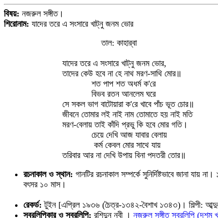
বিষয়:
নজরুল সঙ্গীত।
শিরোনাম:
যাদের তরে এ সংসারে খাট্‌নু জনম ভোর
তাল: কাহার্‌বা
যাদের তরে এ সংসারে খাট্‌নু জনম ভোর,
তাদের কেউ হবে না হে নাথ মরণ-সাথি মোর॥
শত পাপ শত অধর্ম ক'রে
বিভব রতন আনলেম ঘরে
সে সকল ভাগ বাটোয়ারা ক'রে খাবে পাঁচ ভূত চোর॥
জীবনে তোমার লই নাই নাম তোমাতে হয় নাই মতি
মরণ-বেলায় তাই কাঁদি প্রভু কি হবে মোর গতি।
চেয়ে দেখি আজ যাবার বেলায়
কর্ম কেবল মোর সাথে যায়
তরিবার আর না দেখি উপায় বিনা পদতরী তোর॥
রচনাকাল ও স্থান:
গানটির রচনাকাল সম্পর্কে সুনির্দিষ্টভাবে জানা যায়
বৎসর ১০ মাস।
রেকর্ড:
টুইন [এপ্রিল ১৯৩৬ (চৈত্র-১৩৪২-বৈশাখ ১৩৪৩)। শিল্পী: আব্দ
স্বরলিপিকার ও স্বরলিপি:
রশিদুন্ নবী ।
নজরুল সঙ্গীত স্বরলিপি (দশম 