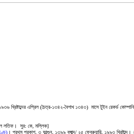
 না। ১৯৩৬ খ্রিষ্টাব্দের এপ্রিল (চৈত্র-১৩৪২-বৈশাখ ১৩৪৩) মাসে টুইন রেকর্ড ক
ুল লতিফ। সুর: কে, মল্লিক]
খণ্ড)
। প্রথম প্রকাশ, ৩ ফাল্গুন, ১৩৯৯ বঙ্গাব্দ/ ২৫ ফেব্রুয়ারি, ১৯৯৩ খ্রিষ্টাব্