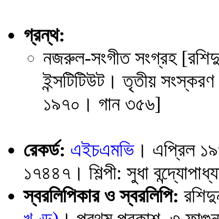
গ্রন্থ:
নজরুল-সংগীত সংগ্রহ [রশিদু
ইন্সটিটিউট। তৃতীয় সংস্করণ
১৯৭০। গান ৩৫৬]
রেকর্ড:
এইচএমভি
। এপ্রিল ১
১৭৪৪৭। শিল্পী: সুধা বন্দ্যোপাধ্য
স্বরলিপিকার ও স্বরলিপি:
রশিদু
খণ্ড)
। প্রথম প্রকাশ, ৩ ফাল্গুন