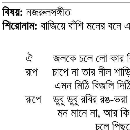
বিষয়:
নজরুলসঙ্গীত
শিরোনাম:
বাজিয়ে বাঁশি মনের বনে
ঐ জলকে চলে লো কার ঝ
রূপ চাপে না তার নীল শাড়
এমন মিঠি বিজলি দিঠি 
রূপে ডুবু ডুবু রবির রঙ-ভর
মন মানে না, আর কি 
চলে পিছনে ছুটে