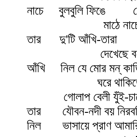
নাচে বুলবুলি ফিঙে ঢেউ
মাঠে নাচে খঞ
তার দু'টি আঁখি-তারা ন
দেখেছে বলো ক
আঁখি নিল যে মোর মন্‌‌ কাড়
ঘরে থাকিতে আর
গোলাপ বেলী যুঁই-চামেলী
তার যৌবন-নদী বয় নিরবধি 
নিল ভাসায়ে প্রাণ আমার