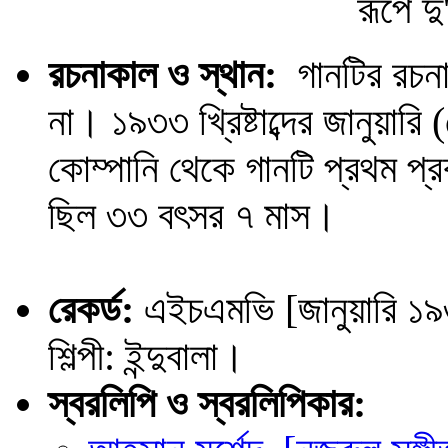
রূপে দু'কুল-ছাপ
রচনাকাল ও স্থান:
গানটির রচনাকা
না। ১৯৩৩ খ্রিষ্টাব্দের জানুয়া
কোম্পানি থেকে গানটি প্রথম 
ছিল ৩৩ বৎসর ৭ মাস।
রেকর্ড:
এইচএমভি [জানুয়ারি 
শিল্পী: ইন্দুবালা।
স্বরলিপি ও স্বরলিপিকার: