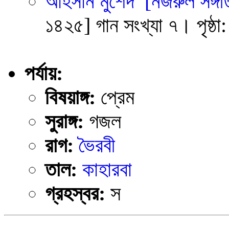
আহসান মুর্শেদ
[নজরুল সঙ্গী
১৪২৫] গান সংখ্যা ৭। পৃষ্ঠ
পর্যায়:
বিষয়াঙ্গ:
প্রেম
সুরাঙ্গ:
গজল
রাগ:
ভৈরবী
তাল:
কাহারবা
গ্রহস্বর:
স