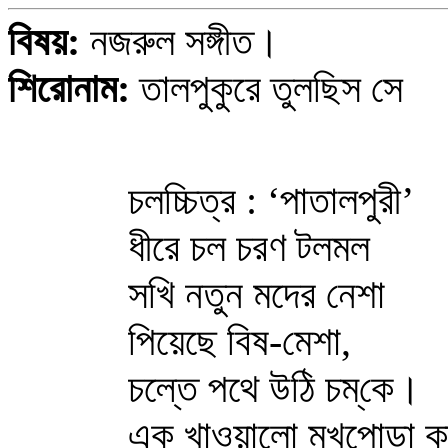
বিষয়:
নজরুল সঙ্গীত।
শিরোনাম:
তালপুকুরে তুলছিস সে
চলচ্চিত্র : ‘পাতালপুরী’
ধীরে চল চরণ টলমল
সখি নতুন মদের নেশা
পিয়েছে বিষ-মেশা,
চল্তে পথে উঠি চম্‌কে।
এক খাওয়ালো মুখপোড়া ক