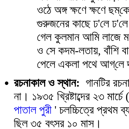
ওঠে অঙ্গ ক্ষণে ক্ষণে ছম্‌
গুরুজনের কাছে ঢ'লে ঢ'লে
গেল কুলমান আমি লাজে 
ও সে কদম-লতায়, বাঁশি ব
পেলে একলা পথে আগ্‌লে দ
রচনাকাল ও স্থান:
গানটির রচনাকা
না। ১৯৩৫ খ্রিষ্টাব্দের ২৩ মার্চ
পাতাল পুরী
' চলচ্চিত্রে প্রথম
ছিল ৩৫ বৎসর ১০ মাস।