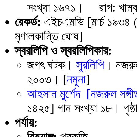
সংখ্যা ১৬৭১। রাগ: খাম্বাজ
রেকর্ড:
এইচএমভি [মার্চ ১৯৩৪ (
মৃণালকান্তি ঘোষ]
স্বরলিপি ও স্বরলিপিকার:
জগৎ ঘটক।
সুরলিপি
। নজরুল 
২০০৩। [
নমুনা
]
আহসান মুর্শেদ
[নজরুল সঙ্গী
১৪২৫] গান সংখ্যা ১৮। পৃষ্
পর্যায়:
বিষয়াঙ্গ:
প্রকৃতি