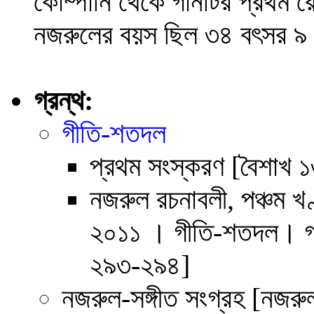
কোম্পানি থেকে গানটির প্রথম 
নজরুলের বয়স ছিল ৩৪ বৎসর ৯
গ্রন্থ:
গীতি-শতদল
প্রথম সংস্করণ [বৈশাখ 
নজরুল রচনাবলী, পঞ্চম খণ
২০১১ । গীতি-শতদল। গান 
২৯৩-২৯৪]
নজরুল-সঙ্গীত সংগ্রহ [নজরু