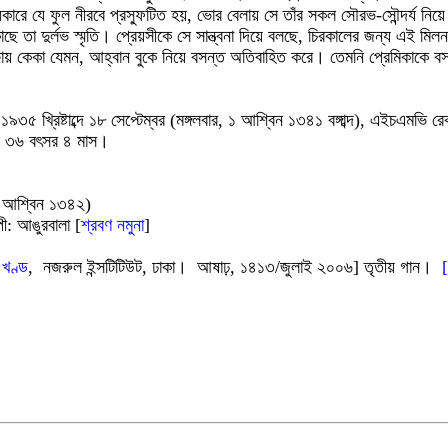
 অন্ধকারে যে ফুল নীরবে প্রস্ফুটিত হয়, ভোর বেলায় সে তাঁর সকল সৌরভ-সৌন্দর্য
তা দুর্লভ স্মৃতি। প্রেয়সীকে সে সান্ত্বনা দিয়ে বলছে, চিরকালের জন্য এই মিলন 
ক্ষায় কেকা যেমন, আহ্বান বুকে নিয়ে বসন্ত অতিবাহিত করে। তেমনি প্রেমিকাকে ব
া। ১৯৩৫ খ্রিষ্টাব্দে ১৮ সেপ্টেম্বর (মঙ্গলবার, ১ আশ্বিন ১৩৪১ বঙ্গাব্দ), এইচএম
ল ৩৬ বৎসর ৪ মাস।
 ১ আশ্বিন ১৩৪২)
ী: আঙুরবালা [
শ্রবণ নমুনা
]
 খণ্ড
, নজরুল ইন্সটিটিউট, ঢাকা। আষাঢ়, ১৪১৩/জুলাই ২০০৬] তৃতীয় গান।
[