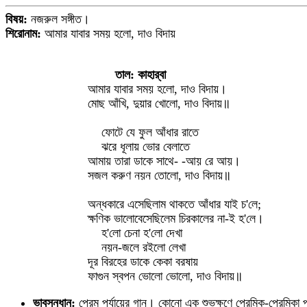
বিষয়:
নজরুল সঙ্গীত।
শিরোনাম:
আমার যাবার সময় হলো, দাও বিদায়
তাল: কাহার্‌বা
আমার যাবার সময় হলো, দাও বিদায়।
মোছ আঁখি, দুয়ার খোলো, দাও বিদায়॥
ফোটে যে ফুল আঁধার রাতে
ঝরে ধূলায় ভোর বেলাতে
আমায় তারা ডাকে সাথে- -আয় রে আয়।
সজল করুণ নয়ন তোলো, দাও বিদায়॥
অন্ধকারে এসেছিলাম থাকতে আঁধার যাই চ'লে;
ক্ষণিক ভালোবেসেছিলেম চিরকালের না-ই হ'লে।
হ'লো চেনা হ'লো দেখা
নয়ন-জলে রইলো লেখা
দূর বিরহের ডাকে কেকা বরষায়
ফাগুন স্বপন ভোলো ভোলো, দাও বিদায়॥
ভাবসন্ধান:
প্রেম পর্যায়ের গান। কোনো এক শুভক্ষণে প্রেমিক-প্রেমিক