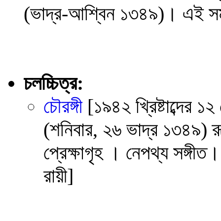
(ভাদ্র-আশ্বিন ১৩৪৯)। এই স
চলচ্চিত্র:
চৌরঙ্গী
[১৯৪২ খ্রিষ্টাব্দের ১২ 
(শনিবার, ২৬ ভাদ্র ১৩৪৯) র
প্রেক্ষাগৃহ । নেপথ্য সঙ্গীত। শি
রায়ী]