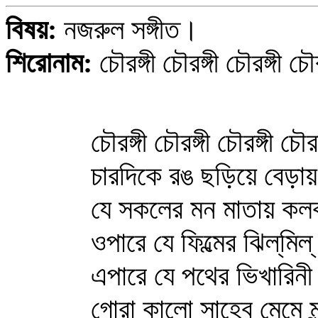
বিষয়:
নজরুল সঙ্গীত।
শিরোনাম:
চৌরঙ্গী চৌরঙ্গী চৌরঙ্গী চৌর
চৌরঙ্গী চৌরঙ্গী চৌরঙ্গী চৌরঙ
চারদিকে রঙ ছড়িয়ে বেড়ায় র
যে সকলের মন মাতায় কল
ওপারে যে ফিল্মের ঝিল্‌ম
এপারে যে পথের ভিখারিনী
গোরা কালো সাহেব মেমে ম