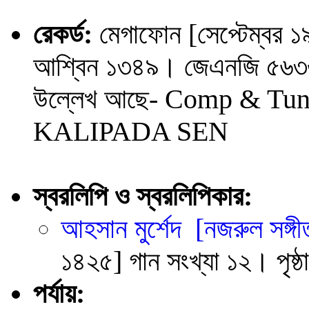
রেকর্ড:
মেগাফোন [সেপ্টেম্বর ১
আশ্বিন ১৩৪৯। জেএনজি ৫৬৩৬। 
উল্লেখ আছে-
Comp & Tune
KALIPADA SEN
স্বরলিপি ও স্বরলিপিকার:
আহসান মুর্শেদ
[নজরুল সঙ্গী
১৪২৫] গান সংখ্যা ১২। পৃষ্ঠ
পর্যায়: