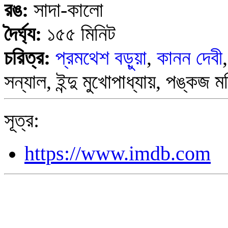
রঙ:
সাদা-কালো
দৈর্ঘ্য:
১
৫৫
মিনিট
চরিত্র:
প্রমথেশ বড়ুয়া
,
কানন দেবী
সন্যাল, ইন্দু মুখোপাধ্যায়, পঙ্কজ 
সূত্র:
https://www.imdb.com