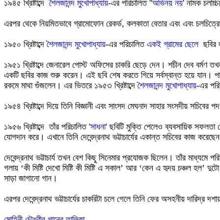
১৯৪৫ খ্রিষ্টাব্দে
শৈলজানন্দ মুখোপাধ্যায়
-এর পরিচালিত ''
অভিনয় নয়
' নামক চলচ্চ
এরপর থেকে নিয়মিতভাবে গ্রামোফোন রেকর্ড, কলকাতা বেতার এবং এবং চলচিত্র
১৯৫০ খ্রিষ্টাব্দে
শৈলজানন্দ মুখোপাধ্যায়
-এর পরিচালিত
একই গ্রামের ছেলে
ছবির জ
১৯৫১ খ্রিষ্টাব্দে জেনারেল পোস্ট অফিসের চাকরি ছেড়ে দেন। শচীন দেব বর্মণ ত
একটি ছবির কাজ শুরু করেন। এই ছবি শেষ করতে গিয়ে সর্বস্বান্ত হয়ে যান। পাওন
রকমে মাথা গুঁজলেন। এর ভিতরে ১৯৫৩ খ্রিষ্টাব্দে
শৈলজানন্দ মুখোপাধ্যায়
-এর পর
১৯৫৪ খ্রিষ্টাব্দে দিয়ে তিনি বিজ্ঞানী এবং সাংসদ মেঘনাদ সাহার সংসদীয় সচিবের প
১৯৫৬ খ্রিষ্টাব্দে তাঁর পরিচালিত '
সাধনা
' ছবিটি মুক্তি পেলেও ব্যবসায়িক সফলতা থ
যোগদান করে। এখানে তিনি দেবেন্দ্রনাথ ভট্টাচার্যের একান্ত সচিবের কাজ করেছে
দেবেন্দ্রনাথ ভট্টাচার্য তখন বেশ কিছু সিনেমার প্রযোজক ছিলেন। তাঁর মাধ্যমে 
গলায় ‘কী মিষ্টি দেখো মিষ্টি কী মিষ্টি এ সকাল’ আর ‘কেন এ হৃদয় চঞ্চল হল’
সাড়া জাগানো গান।
এরপর দেবেন্দ্রনাথ ভট্টাচার্যের চাকরিটা চলে গেলে তিনি ফের অসহনীয় দারিদ্র দশ
মোহিনী চৌধুরীর গানের তালিকা