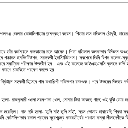
র গোপালগঞ্জ জেলার কোটালিপাড়ায় জন্মগ্রহণ করেন। পিতার নাম মতিলাল চৌধুরী, মায়
সাথে তাঁর কর্মস্থলে কলকাতায় চলে আসেন। পিতা মতিলাল কলকাতার বিভিন্ন অঞ্
মে পঞ্চানন ইনস্টিটিউশন, সরস্বতী ইনস্টিটিউশন। সবশেষে তিনি রিপন কলেজ-স্কুল
র করে ম্যাট্রিক পরীক্ষায় উত্তীর্ণ হন। এবং এই কলেজে আইএইএসসি ক্লাসে ভর্তি হন
কারণে চাকরিতে প্রবেশ করতে হয়।
্রিষ্টাব্দে সহকর্মী হিসেবে পান কথাশিল্পী শক্তিপদ রাজগুরু। পরে উভয়ের ভিতরে গ
ন দুটি হলো- রাজকুমারী ওলো নয়নপাতা খোল, সোনার টিয়া ডাকছে গাছে ওই বুঝি ভোর হ
কাশিত হয়েছিল। গান দুটি হলো- 'ভুলি নাই ভুলি নাই', 'নয়ন তোমায় হারায়েছি প্রিয়া 
োটালিপাড়ার রতাল গ্রামের সুরেশচন্দ্র কাব্যতীর্থের প্রথমা কন্যা লীলাদেবীকে 