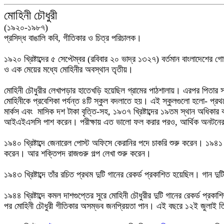
মোহিনী চৌধুরী
(১৯২০-১৯৮৭)
প্রসিদ্ধ বাঙালি কবি, গীতিকার ও চিত্র পরিচালক।
১৯২০ খ্রিষ্টাব্দের ৫ সেপ্টেম্বর (রবিবার ২০ ভাদ্র ১৩২৭) বর্তমান বাংলাদেশে
ও এক মেয়ের মধ্যে মোহিনীর অবস্থান তৃতীয়।
মোহিনী চৌধুরীর লেখাপড়ার হাতেখড়ি হয়েছিল গ্রামের পাঠশালায়। এরপর পিতার 
মোহিনীকে প্রবেশিকা পর্যন্ত ৪টি স্কুল বদলাতে হয়। এই স্কুলগুলো হলো- প্রথ
মার্কস ‌এবং মাসিক দশ টাকা বৃত্তি-সহ, ১৯৩৭ খ্রিষ্টাব্দের ১৯তম স্থান অধিকা
আইএইএসসি পাশ করেন। পরীক্ষায় এত ভালো ফল করার পরও, আর্থিক অনটনের 
১৯৪০ খ্রিষ্টাব্দে জেনারেল পোস্ট অফিসে কেরানির পদে চাকরি শুরু করেন। ১৯৪১ খ
করেন। আর শক্তিপদ রাজগুরু গল্প লেখা শুরু করেন।
১৯৪৩ খ্রিষ্টাব্দে তাঁর রচিত প্রথম দুটি গানের রেকর্ড প্রকাশিত হয়েছিল। গা
১৯৪৪ খ্রিষ্টাব্দে কমল দাশগুপ্তের সুরে মোহিনী চৌধুরীর দুটি গানের রেকর্ড প্র
পর মোহিনী চৌধুরী গীতিকার অসম্ভব জনপ্রিয়তা পান। এই বছরে ১২ই জুলাই তিনি ক