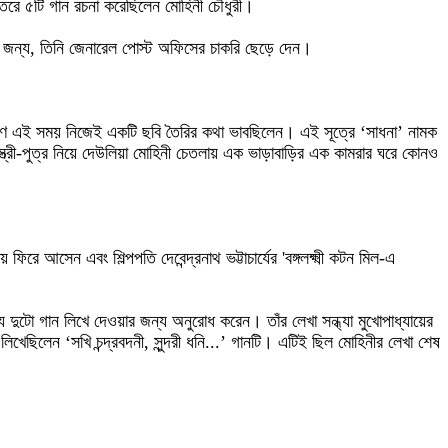
ভিতরে ৫টি গান রচনা করেছিলেন মোহিনী চৌধুরী।
র জন্য, তিনি জেনারেল পোস্ট অফিসের চাকরি ছেড়ে দেন।
। কারণ এই সময় নিজেই একটি ছবি তৈরির কথা ভাবছিলেন। এই সূত্রে ‘সাধনা’ নামক
 স্ত্রী-পুত্র নিয়ে দেউলিয়া মোহিনী চেতলায় এক ভাড়াবাড়ির এক কামরার ঘরে কোনও
 আসেন এবং শিল্পপতি দেবেন্দ্রনাথ ভট্টাচার্যের 'বঙ্গলক্ষ্মী কটন মিল-এ
্য দুটো গান লিখে দেওয়ার জন্য অনুরোধ করেন। তাঁর লেখা সন্ধ্যা মুখোপাধ্যায়ের
 লিখেছিলেন ‘সখি চন্দ্রবদনী, সুন্দরী ধনি...’ গানটি। এটিই ছিল মোহিনীর লেখা শেষ