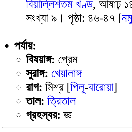
বিয়াল্লিশতম খণ্ড
, আষাঢ় ১
সংখ্যা ৯। পৃষ্ঠা: ৪৬-৪৭ [
নম
পর্যায়:
বিষয়াঙ্গ:
প্রেম
সুরাঙ্গ:
খেয়ালাঙ্গ
রাগ:
মিশ্র [
পিলু
-
বারোয়া
]
তাল:
ত্রিতাল
গ্রহস্বর:
জ্ঞ