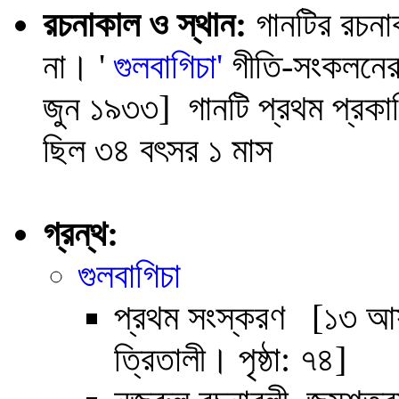
রচনাকাল ও স্থান:
গানটির রচনাকা
না। '
গুলবাগিচা'
গীতি-সংকলনের
জুন ১৯৩৩] গানটি প্রথম প্র
ছিল ৩৪ বৎসর ১ মাস
গ্রন্থ:
গুলবাগিচা
প্রথম সংস্করণ [১৩ আষ
ত্রিতালী। পৃষ্ঠা: ৭৪]