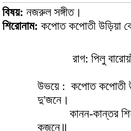
বিষয়:
নজরুল সঙ্গীত।
শিরোনাম:
কপোত কপোতী উড়িয়া ব
রাগ: পিলু বারোয়াঁ, 
উভয়ে : কপোত কপোতী উড়ি
দু'জনে।
কানন-কান্তর শিহরি'
কূজনে॥