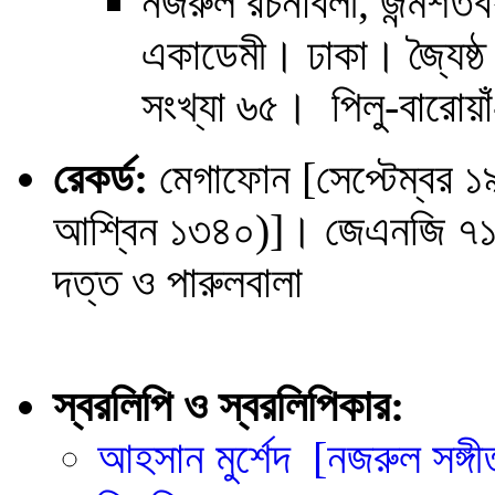
নজরুল রচনাবলী, জন্মশতব
একাডেমী। ঢাকা। জ্যৈষ্
সংখ্যা ৬৫। পিলু-বারোয়াঁ
রেকর্ড:
মেগাফোন [সেপ্টেম্বর ১
আশ্বিন ১৩৪০)]। জেএনজি ৭১। শ
দত্ত ও পারুলবালা
স্বরলিপি ও স্বরলিপিকার:
আহসান মুর্শেদ
[নজরুল সঙ্গী