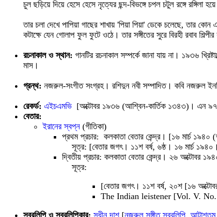
চুল ছড়িয়ে দিয়ে হেসে হেসে নৃত্যের ছন্দ-বিভঙ্গে চপল চটুল রঙ্গে রঙ্গিলা হ
তার চলা দেখে পাপিয়া গাছের শাখায় 'পিয়া পিয়া' ডেকে চলেছে, তার কোন
কটাক্ষে যেন গোলাপ ফুল ফুটে ওঠে। তার সঙ্গীতের সুরে বিরহী রবাব শিল
রচনাকাল ও স্থান:
গানটির রচনাকাল সম্পর্কে জানা যায় না। ১৯৩৬ খ্রিষ
মাস।
গ্রন্থ:
নজরুল-সংগীত সংগ্রহ। রশিদুন নবী সম্পাদিত। কবি নজরুল ইনস
রেকর্ড:
এইচএমভি
[অক্টোবর ১৯৩৬ (আশ্বিন-কার্তিক ১৩৪৩)। এন ৯৭৮
বেতার:
ইরানের স্বপ্ন
(গীতিকা)
প্রথম প্রচার: কলকাতা বেতার কেন্দ্র। [১৬ মার্চ ১৯৪০
সূত্র: [বেতার জগৎ। ১১শ বর্ষ, ৬ষ্ঠ। ১৬ মার্চ ১৯৪০। 
দ্বিতীয় প্রচার: কলকাতা বেতার কেন্দ্র। ২৬ অক্টোবর ১
সূত্র:
[বেতার জগৎ। ১১শ বর্ষ, ২০শ [১৬ অক্টোবর
The Indian leistener [Vol. V. No
স্বরলিপি ও স্বরলিপিকার:
সুধীন দাশ
[
নজরুল সঙ্গীত স্বরলিপি, আটাশতম