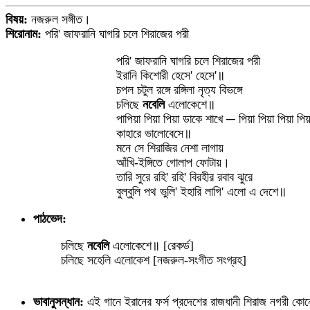
বিষয়:
নজরুল সঙ্গীত।
শিরোনাম:
পরি' জাফরানি ঘাগরি চলে শিরাজের পরী
পরি' জাফরানি ঘাগরি চলে শিরাজের পরী
ইরানি কিশোরী হেসে' হেসে'॥
চপল চটুল রঙ্গে রঙ্গিলা নৃত্য বিভঙ্গে
চলিছে
নবেলি
এলোকেশে॥
পাপিয়া পিয়া পিয়া ডাকে শাখে ─ পিয়া পিয়া পিয়া পিয়
কাহারে ভালোবেসে॥
মনে সে শিরাজির নেশা লাগায়
আঁখি-ইঙ্গিতে গোলাপ ফোটায়।
তারি সুরে রহি' রহি' বিরহীর রবাব ঝুরে
বুল্‌বুলি পথ ভুলি' ইহারি লাগি' এলো এ দেশে॥
পাঠভেদ:
চলিছে
নবেলি
এলোকেশে॥ [রেকর্ড]
চলিছে সহেলি এলোকেশ [নজরুল-সংগীত সংগ্রহ]
ভাবানুসন্ধান:
এই গানে ইরানের ফর্স প্রদেশের রাজধানী শিরাজ নগরী কো