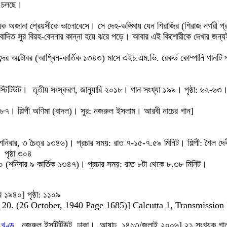
য়ে চলছে।
 এক অজানা প্রেয়সীকে ভালোবেসে। সে দেহ-ভঙ্গিমায় যেন শিরাজির (শিরাজ নগরী প্
্পীর বাদিত সুর বিরহ-বেদনার কান্না হয়ে ঝরে পড়ে। আবার এই কিশোরীকে দেখার জন
্টাব্দের অক্টোবর (আশ্বিন-কার্তিক ১৩৪৩) মাসে এইচ.এম.ভি. রেকর্ড কোম্পানি 
্টিটিউট। তৃতীয় সংস্করণ, জানুয়ারি ২০১৮। গান সংখ্যা ১৯৯। পৃষ্ঠা: ৬২-৬৩
৭। শিল্পী অণিমা (বাদল)। সুর: নজরুল ইসলাম। আরবী নাচের গান]
 (শনিবার, ৩ চৈত্র ১৩৪৬)। প্রচার সময়: রাত ৭-১৫-৭.৫৯ মিনিট। শিল্পী: শৈল দে
পৃষ্ঠা ৩০৪
৯৪০ (শনিবার ৯ কার্তিক ১৩৪৭)। প্রচার সময়: রাত ৮টা থেকে ৮.৩৮ মিনিট।
 ১৯৪০] পৃষ্ঠা: ১১০৯
. 20. (26 October, 1940 Page 1685)] Calcutta 1, Transmission
 খণ্ড
, নজরুল ইন্সটিটিউট, ঢাকা। আষাঢ়, ১৪১৩/জুলাই ২০০৬] ২১ সংখ্যক গ