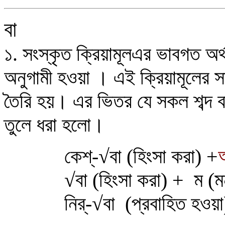
বা
১.
স
স
ক
ত
ক
য়
ম
ল
এর ভাবগত অর্
অনুগামী হওয়া
।
এই ক্রিয়ামূলের সা
তৈরি হয়। এর ভিতর যে সকল শব্দ বা
তুলে ধরা হলো।
কেশ্-
√
বা (হিংসা করা) +
√
বা (হিংসা করা) +
ম (মন
নির্-
√
বা (প্রবাহিত হওয়া)