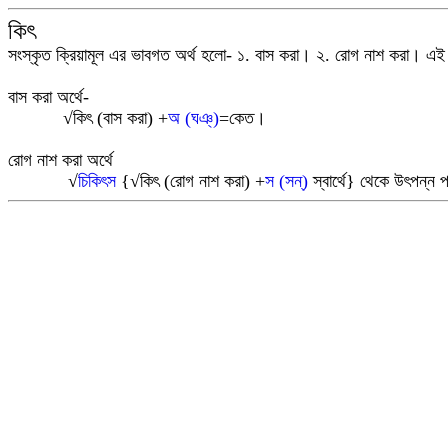
কিৎ
সংস্কৃত ক্রিয়ামূল
এর ভাবগত অর্থ হলো- ১.
বাস করা। ২. রোগ নাশ করা।
এ
বাস করা অর্থে-
√
কিৎ (বাস করা) +
অ (ঘঞ্)
=কেত
।
রোগ নাশ করা অর্থে
√
চিকিৎস
{
√
কিৎ (রোগ নাশ করা) +
স (সন্)
স্বার্থে
}
থেকে উৎপন্ন পদ