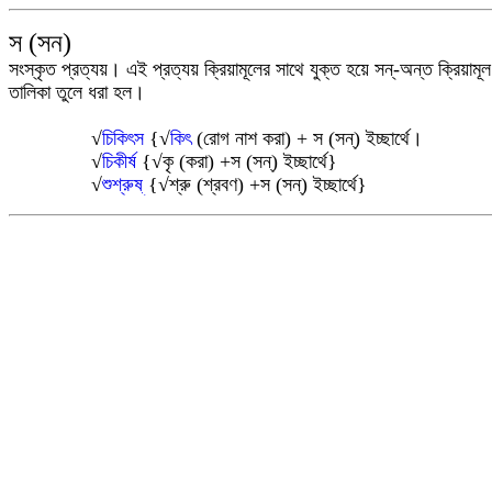
স (সন)
সংস্কৃত
প্রত্যয়
। এই প্রত্যয় ক্রিয়ামূলের সাথে যুক্ত হয়ে সন্-অন্ত ক্রিয়াম
তালিকা তুলে ধরা হল।
√
চিকিৎস
{
√
কিৎ
(রোগ নাশ করা) + স
(সন্
) ইচ্ছার্থে।
√
চিকীর্ষ
{
√
কৃ (করা) +স (সন্)
ইচ্ছার্থে}
√
শুশ্রুষ্
{
√
শ্রু
(শ্রবণ) +
স (সন্
)
ইচ্ছার্থে}