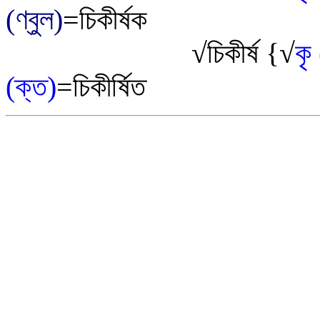
(ণ্বুল)
=চিকীর্ষক
√
চিকীর্ষ
{
√
কৃ
(ক্ত)
=চিকীর্ষিত