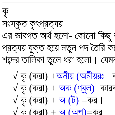
কৃ
সংস্কৃত কৃৎপ্রত্যয়
এর ভাবগত অর্থ হলো- কোনো কিছু 
প্রত্যয় যুক্ত হয়ে নতুন পদ তৈরি 
শব্দের তালিকা তুলে ধরা হলো। যেম
√
কৃ (করা) +
অনীয় (অনীয়রঃ
=ক
√
কৃ (করা) +
অক (ণ্বুল)
=কার
√
কৃ (করা) +
অ (ট)
=কর।
√
কৃ (করা) +
অ (অপ্)
=কর