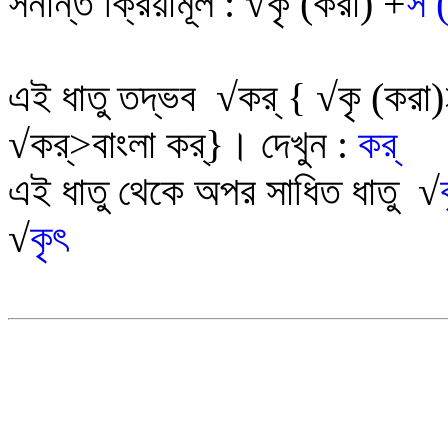
সনান্ত ক্রিয়ামূল
:
√
কৃ (করা) +
স (
এই ধাতু তদ্ভব
√
কর্
{
√
কৃ (করা)
√
কর্
>
বাংলা কর্
}
।
দেখুন :
কর্
এই ধাতু থেকে অপর সাধিত ধাতু
√
√
কৃৎ