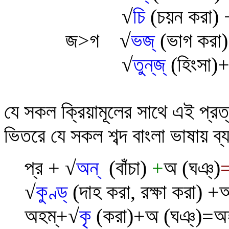
√
চি
(চয়ন করা)
জ>গ
√
ভজ্
(ভাগ করা)
√
তুন্‌জ্
(
হিংসা)
যে সকল
ক্রিয়ামূলের সাথে
এই
প্রত
ভিতরে যে সকল শব্দ বাংলা ভাষায় ব্
প্র +
√
অন্
(বাঁচা)
+
অ (ঘঞ্)
√
কুণ্ড্
(দাহ করা, রক্ষা করা)
+
অ
অহম্+
√
কৃ
(করা)+
অ (ঘঞ্)=অহ