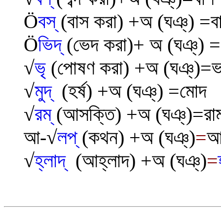
Ö
বস্
(বাস করা)
+
অ (ঘঞ্)
=ব
Ö
ভিদ্
(ভেদ করা)+
অ (ঘঞ্)
=
√
ভৃ
(পোষণ করা)
+
অ (ঘঞ্)
=ভ
√
মুদ্
(হর্ষ) +
অ (ঘঞ্)
=মোদ
√
রম্
(আসক্তি) +
অ (ঘঞ্)=রা
আ
-
√
লপ্
(কথন) +
অ (ঘঞ্)
=
আ
√
হ্লাদ্
(আহ্লাদ) +
অ (ঘঞ্)
=