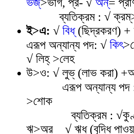
ভজ্
>ভাগ, প্র-
√
অন্
= প্রা
√
ক্রম
ব্যতিক্রম :
ই>এ:
√
বিধ্
(ছিদ্রকরণ) +
√
কিৎ
>
এরূপ অন্যান্য পদ:
√
লিহ্ >লেহ
উ>ও:
√
লুভ্ (লাভ করা) 
এরূপ অন্যান্য পদ 
শোক
>
√
কু
ব্যতিক্রম :
ঋ>অর
√
ঋধ্ (বৃদ্ধি পা