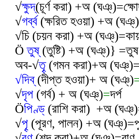
√
ক্ষুদ্
(চূর্ণ করা) +
অ (ঘঞ্)
=ক্ষো
√
গর্ব্ব
(ক্ষরিত হওয়া) +
অ (ঘঞ্)=
√
চি
(চয়ন করা)
+
অ (ঘঞ্)=কা
Ö
তুষ্
(তুষ্টি) +
অ (ঘঞ্)} =তুষ
অব-
√
তৄ
(গমন করা)
+
অ (ঘঞ্)
√
দিব্
(
দীপ্ত হওয়া
)
+
অ (ঘঞ্)
√
দৃ
প
(গর্ব) +
অ (ঘঞ্)
=
দর্প
Ö
পিণ্ড্
(
রাশি করা
) +
অ (ঘঞ্)
√
পৄ
(
পূরণ, পালন) +
অ (ঘঞ্)=প
√
বণ্
(শব্দ করা)
+
অ (ঘঞ্)=বাণ