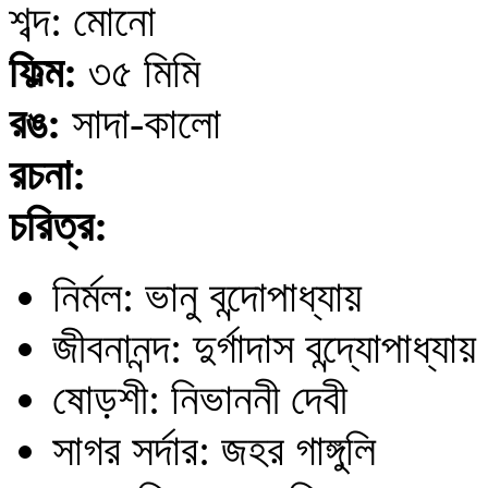
শব্দ: মোনো
ফিল্ম:
৩৫ মিমি
রঙ:
সাদা-কালো
রচনা:
চরিত্র:
নির্মল: ভানু বন্দোপাধ্যায়
জীবনানন্দ: দুর্গাদাস বন্দ্যোপাধ্যায়
ষোড়শী: নিভাননী দেবী
সাগর সর্দার: জহর গাঙ্গুলি