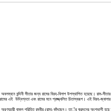
ামায়ণ অবলম্বনে বন্দিনী সীতার জন্য রামের বিরহ-বিলাপ উপস্থাপিত হয়েছে। রাম-
তা' রামের এই উদ্বিগ্নতা এবং রামের মনে প্রজ্জ্বলিত চিতাস্বরূপ। এই বিরহ-জ্বাল
ে অরণ্যচারী বাকল পরিহিত রঘুবীর (রাম) কাঁদছেন। তাঁর ক্রন্দনের অংশভাগী হয়ে