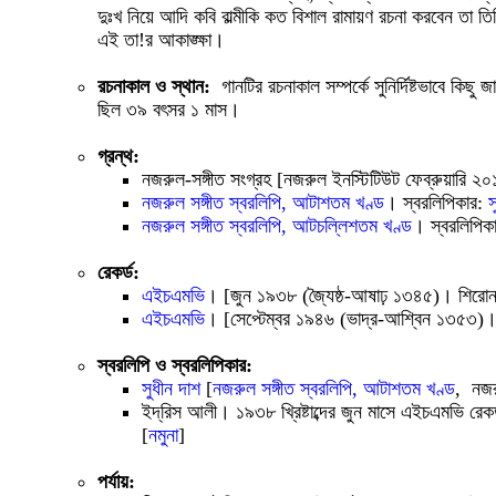
দুঃখ নিয়ে আদি কবি বাল্মীকি কত বিশাল রামায়ণ রচনা করবেন তা 
এই তা!র আকাঙ্ক্ষা।
রচনাকাল ও স্থান:
গানটির রচনাকাল সম্পর্কে সুনির্দিষ্টভাবে কি
ছিল ৩৯ বৎসর ১ মাস।
গ্রন্থ:
নজরুল-সঙ্গীত সংগ্রহ [নজরুল ইনস্টিটিউট ফেব্রুয়ারি 
নজরুল সঙ্গীত স্বরলিপি, আটাশতম খণ্ড
। স্বরলিপিকার:
স
নজরুল সঙ্গীত স্বরলিপি, আটচল্লিশতম খণ্ড
। স্বরলিপিক
রেকর্ড:
এইচএমভি
। [জুন ১৯৩৮ (জ্যৈষ্ঠ-আষাঢ় ১৩৪৫)। শিরোনাম:
এইচএমভি
। [সেপ্টেম্বর ১৯৪৬ (ভাদ্র-আশ্বিন ১৩৫৩)। এ
স্বরলিপি ও স্বরলিপিকার:
সুধীন দাশ
[
নজরুল সঙ্গীত স্বরলিপি, আটাশতম খণ্ড
, নজর
ইদ্‌রিস আলী। ১৯৩৮ খ্রিষ্টাব্দের জুন মাসে এইচএমভি রেকর্
[
নমুনা
]
পর্যায়: