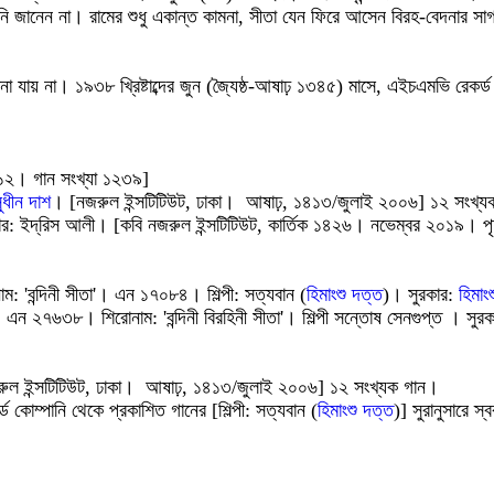
তিনি জানেন না। রামের শুধু একান্ত কামনা, সীতা যেন ফিরে আসেন বিরহ-বেদনার স
ছু জানা যায় না। ১৯৩৮ খ্রিষ্টাব্দের জুন (জ্যৈষ্ঠ-আষাঢ় ১৩৪৫) মাসে, এইচএমভি র
২০১২। গান সংখ্যা ১২৩৯]
ুধীন দাশ
। [নজরুল ইন্সটিটিউট, ঢাকা। আষাঢ়, ১৪১৩/জুলাই ২০০৬] ১২ সংখ্য
ার: ইদ্‌রিস আলী। [কবি নজরুল ইন্সটিটিউট, কার্তিক ১৪২৬। নভেম্বর ২০১৯। পৃ
 'বন্দিনী সীতা'। এন ১৭০৮৪। শিল্পী: সত্যবান (
হিমাংশু দত্ত
)। সুরকার:
হিমাং
ন ২৭৬৩৮। শিরোনাম: 'বন্দিনী বিরহিনী সীতা'। শিল্পী সন্তোষ সেনগুপ্ত । সুর
ুল ইন্সটিটিউট, ঢাকা। আষাঢ়, ১৪১৩/জুলাই ২০০৬] ১২ সংখ্যক গান।
ড কোম্পানি থেকে প্রকাশিত গানের [শিল্পী: সত্যবান (
হিমাংশু দত্ত
)] সুরানুসারে স