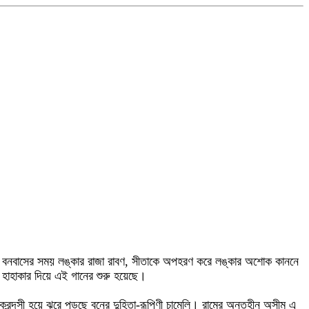
সীতার বনবাসের সময় লঙ্কার রাজা রাবণ, সীতাকে অপহরণ করে লঙ্কার অশোক কাননে
ার হাহাকার দিয়ে এই গানের শুরু হয়েছে।
 ক্রন্দসী হয়ে ঝরে পড়ছে বনের দুহিতা-রূপিণী চামেলি। রামের অন্তহীন অসীম এ