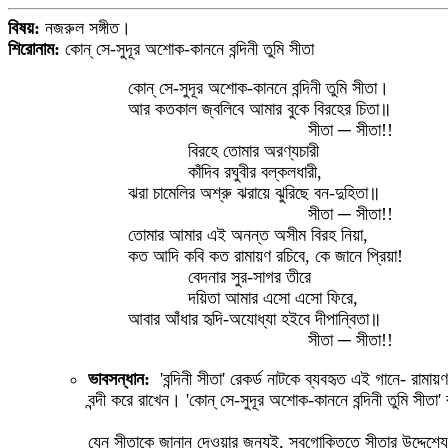
বিষয়:
নজরুল সঙ্গীত।
শিরোনাম:
কোন্‌ সে-সুদূর অশোক-কাননে বন্দিনী তুমি সীতা
কোন্‌ সে-সুদূর অশোক-কাননে বন্দিনী তুমি সীতা।
আর কতকাল জ্বলিবে আমার বুকে বিরহের চিতা॥
সীতা ─ সীতা!!
বিরহে তোমার অরণ্যচারী
কাঁদিব রঘুবীর বল্কলধারী,
ঝরা চামেলির অশ্রু ঝরায়ে ঝুরিছে বন-দুহিতা॥
সীতা ─ সীতা!!
তোমার আমার এই অনন্ত অসীম বিরহ নিয়া,
কত আদি কবি কত রামায়ণ রচিবে, কে জানে প্রিয়া!
বেদনার সুর-সাগর তীরে
দয়িতা আমার এসো এসো ফিরে,
আবার আঁধার হৃদি-অযোধ্যা হইবে দীপান্বিতা॥
সীতা ─ সীতা!!
ভাবসন্ধান:
'বন্দিনী সীতা' রেকর্ড নাটকে ব্যবহৃত এই গানে- র
বন্দী করে রাখেন। 'কোন্‌ সে-সুদূর অশোক-কাননে বন্দিনী তুমি সী
যেন সীতাকে জানান দেওয়ার জন্যই, স্বগোক্তিতে সীতার উদ্দেশ্য