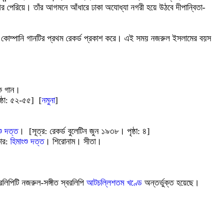
াগর পেরিয়ে। তাঁর আগমনে আঁধারে ঢাকা অযোধ্যা নগরী হয়ে উঠবে দীপান্বিতা-
েকর্ড কোম্পানি গানটির প্রথম রেকর্ড প্রকাশ করে। এই সময় নজরুল ইসলামের বয়স
ক গান।
ষ্ঠা: ৫২-৫৫] [
নমুনা
]
শু দত্ত
। [সূত্র: রেকর্ড বুলেটিন জুন ১৯৩৮। পৃষ্ঠা: ৪]
কার:
হিমাংশু দত্ত
। শিরোনাম। সীতা।
্বরলিপিটি নজরুল-সঙ্গীত স্বরলিপি
আটচল্লিশতম খণ্ডে
অন্তর্ভুক্ত হয়েছে।