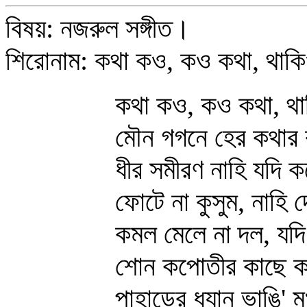
বিষয়: নজরুল সঙ্গীত।
শিরোনাম: কথা কও, কও কথা, থাকিও
কথা কও, কও কথা, থাকি
মৌন গগনে হের কথার বৃষ
ধীর সমীরণ নাহি যদি ক
ফোটে না কুসুম, নাহি দ
কমল মেলে না দল, যদি ভ্
শোন কপোতীর কাছে কপ
পাহাড়ের ধ্যান ভাঙি' মুখ