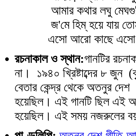
আমার কথার লঘু মেঘগুল
জ'মে হিম্ হয়ে যায় তোমা
এসো আরো কাছে এসো কথা
রচনাকাল ও স্থান:
গানটির রচনাকাল
না। ১৯৪০ খ্রিষ্টাব্দের ৮ জুন (
বেতার কেন্দ্র থেকে অতনুর দেশ
হয়েছিল। এই গানটি ছিল এই অনুষ
হয়েছিল। এই সময় নজরুলের বয়
পাণ্ডুলিপি:
অতনুর দেশ গীতি-আল