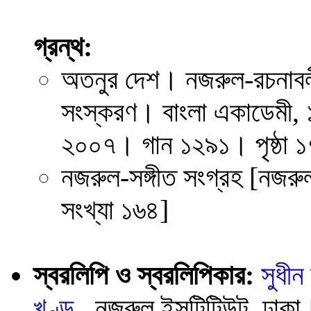
গ্রন্থ:
অতনুর দেশ। নজরুল-রচনাবলী
সংস্করণ। বাংলা একাডেমী,
২০০৭। গান ১২৯১। পৃষ্ঠা 
নজরুল-সঙ্গীত সংগ্রহ [নজরু
সংখ্যা ১৬৪]
স্বরলিপি ও স্বরলিপিকার:
সুধীন
খণ্ড
, নজরুল ইন্সটিটিউট, ঢা