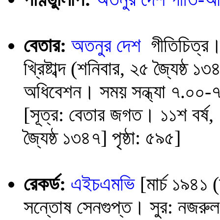
বেতার:
অতনুর দেশ
গীতিচিত্র।
খ্রিষ্টাব্দ (শনিবার, ২৫ জ্যৈষ্ঠ ১
অধিবেশন। সময় সন্ধ্যা ৭.০০-৭
[সূত্র: বেতার জগত। ১১শ বর্ষ,
জ্যৈষ্ঠ ১৩৪৭] পৃষ্ঠা: ৫৯৫]
রেকর্ড:
এইচএমভি
[মার্চ ১৯৪১ 
সন্তোষ সেনগুপ্ত। সুর: নজরু