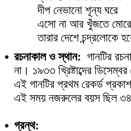
দীপ নেভানো শূন্য ঘরে
এসো না আর খুঁজতে মোরে
তারার দেশে চন্দ্রলোকে 
রচনাকাল ও স্থান:
গানটির রচনাকা
না। ১৯৩৩ খ্রিষ্টাব্দের ডিসেম
এই গানটির প্রথম রেকর্ড প্রক
এই সময় নজরুলের বয়স
ছিল
৩৪
গ্রন্থ: