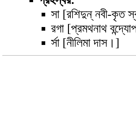
সা [রশিদুন্‌ নবী-কৃত স
রগা [প্রমথনাথ বন্দ্যোপ
র্সা [নীলিমা দাস।]