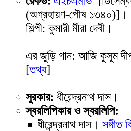
রেকর্ড:
এইচএমভি
[ডিসেম্
(অগ্রহায়ণ-পৌষ ১৩৪০)]।
শিল্পী: কুমারী মীরা দেবী।
এর জুড়ি গান:
আজি কুসুম দী
[
তথ্য
]
সুরকার:
ধীরেন্দ্রনাথ দাস।
স্বরলিপিকার ও স্বরলিপি:
ধীরেন্দ্রনাথ দাস
।
সঙ্গীত ব