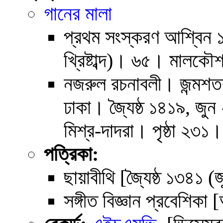
গানের মালা
প্রথম সংস্করণ আশ্বিন ১৩
খ্রিষ্টাব্দ)। ৬৫। মালকৌ
নজরুল রচনাবলী। জন্মশতব
ঢাকা। জ্যৈষ্ঠ ১৪১৯, জ
মিশ্র-দাদরা
। পৃষ্ঠা ২৩১।
পত্রিকা:
ছায়াবীথি [জ্যৈষ্ঠ ১৩৪১ 
সঙ্গীত বিজ্ঞান প্রবেশিক