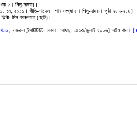
্যা ৫। পিলু-দাদরা]।
 ১৪১৮ মে, ২০১১। গীতি-শতদল। গান সংখ্যা ৫। পিলু-দাদরা। পৃষ্ঠা ২৮৭-২৮৮]
িল্পী: মিস কাননবালা (ছোট)।
 খণ্ড
, নজরুল ইন্সটিটিউট, ঢাকা। আষাঢ়, ১৪১৩/জুলাই ২০০৬] অষ্টম গান।
[ন