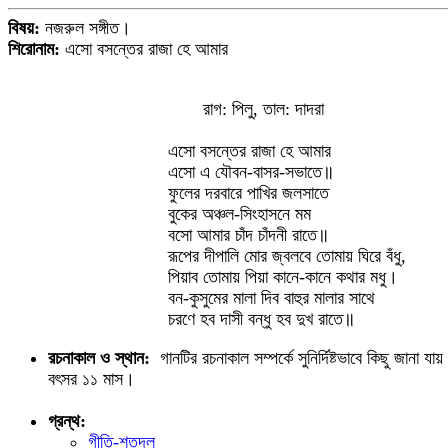
বিষয়:
নজরুল সঙ্গীত।
শিরোনাম:
এসো বসন্তের রাজা হে আমার
রাগ: পিলু, তাল: দাদরা
এসো বসন্তের রাজা হে আমার
এসো এ যৌবন-বাসর-সভাতে॥
ফুলের দরবারে পাখির জলসাতে
বুকের অঞ্চল-সিংহাসনে মম
বসো আমার চাঁদ চাঁদনী রাতে॥
রূপের দীপালি মোর জ্বলবে তোমায় ঘিরে বঁধু,
পিয়াব তোমায় পিয়া কানে-কানে কথার মধু।
বন-কুসুমের মালা দিব বাহুর মালার সাথে
চরণে হব দাসী বন্ধু হব দুখ রাতে॥
রচনাকাল ও স্থান:
গানটির রচনাকাল সম্পর্কে সুনির্দিষ্টভাবে কিছু জানা যা
বৎসর ১১ মাস।
গ্রন্থ:
গীতি-শতদল