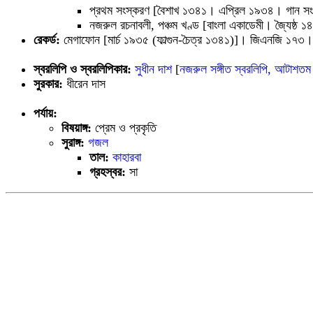
প্রথম সংস্করণ [বৈশাখ ১৩৪১। এপ্রিল ১৯৩৪। গান সংখ
নজরুল রচনাবলী, পঞ্চম খণ্ড [বাংলা একাডেমী। জ্যৈষ্ঠ
রেকর্ড:
মেগাফোন [মার্চ ১৯৩৫ (ফাল্গুন-চৈত্র ১৩৪১)]। জিএনজি ১৭৩। শ
স্বরলিপি ও স্বরলিপিকার:
সুধীন দাশ
[
নজরুল সঙ্গীত স্বরলিপি, আটাশতম
সুরকার:
ধীরেন দাস
পর্যায়:
বিষয়াঙ্গ:
প্রেম ও প্রকৃতি
সুরাঙ্গ:
গজল
তাল:
কাহারবা
গ্রহস্বর:
সা