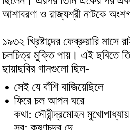
ছিলেন। এরপর তিনি একের পর এক 'বি
আশাবরণা ও রাজ্যশ্রী নাটকে অংশ
১৯৩২ খ্রিষ্টাব্দের ফেব্রুয়ারি মাসে
চলচিত্র মুক্তি পায়। এই ছবিতে ত
ছায়াছবির গানগুলো ছিল-
সেই যে বাঁশি বাজিয়েছিলে
ফিরে চল আপন ঘরে
কথা: সৌরীন্দ্রমোহন মুখোপাধ্যায়
সুর: কৃষ্ণচন্দ্র দে