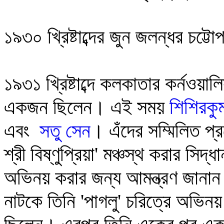
১৯৩০ খ্রিষ্টাব্দের জুন জলন্ধর চট্ট
১৯৩১ খ্রিষ্টাব্দে কলকাতা
র কর্নওয়ালি
একজন ছিলেন। এই সময়
শিশিরকুম
এবং
সতু সেন
।
এঁদের সম্মিলিত প্র
শ্রী বিষ্ণুপ্রিয়া' মঞ্চস্থ করার সি
অভিনয় করার জন্য আমন্ত্রণ জানা
নাটকে তিনি 'পাগলু' চরিত্রে অভিন