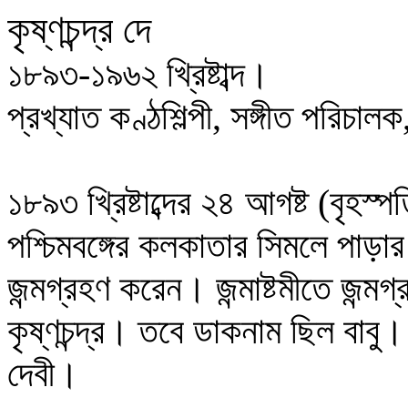
কৃষ্ণচন্দ্র দে
১৮৯৩-১৯৬২ খ্রিষ্টাব্দ।
প্রখ্যাত কণ্ঠশিল্পী, সঙ্গীত পরিচাল
১৮৯৩ খ্রিষ্টাব্দের ২৪ আগষ্ট (বৃহস
পশ্চিমবঙ্গের কলকাতার সিমলে পাড়
জন্মগ্রহণ করেন। জন্মাষ্টমীতে জন্ম
কৃষ্ণচন্দ্র। তবে ডাকনাম ছিল বাবু। 
দেবী।