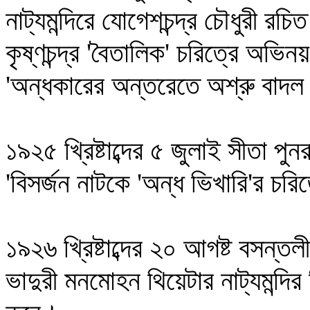
নাট্যমন্দিরে যোগেশচন্দ্র চৌধুরী র
কৃষ্ণচন্দ্র 'বৈতালিক' চরিত্রে অ
'অন্ধকারের অন্তরেতে অশ্রু বাদল
১৯২৫ খ্রিষ্টাব্দের ৫ জুলাই সীতা পুন
'বিসর্জন নাটকে 'অন্ধ ভিখারি'র চ
১৯২৬ খ্রিষ্টাব্দের ২০ আগষ্ট বসন্ত
ভাদুরী মনমোহন থিয়েটার নাট্যমন্দি