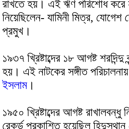
রাখতে হয়।
এই ঋ
ণ
পরিশোধ করে
নিয়েছিলেন-
যামিনী মিত্র, যোগেশ 
প্রমুখ
।
১৯৩৭
খ্রিষ্টাব্দের
১
৮
আগষ্ট
শরদিন্দু ব
হয়। এই নাটকের
সঙ্গীত পরিচালনায
ইসলাম
।
১৯৫০ খ্রিষ্টাব্দের আগষ্ট রাখালবন্ধ
রেকর্ড প্রকাশিত হয়েছিল হিন্দুস্থা