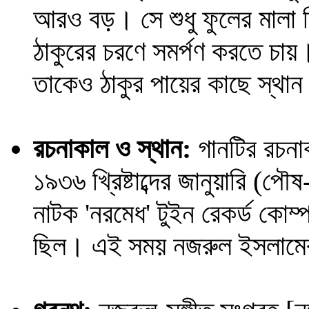
আরও বড়। সে শুধু ফুলের মালা দ
ঠাকুরের চরণে সমর্পণ করতে চায়। 
তাকেও ঠাকুর পায়ের কাছে স্থা
রচনাকাল ও স্থান:
গানটির রচনাকা
১৯৩৬ খ্রিষ্টাব্দের জানুয়ারি (প
নাটক 'নরমেধ' টুইন রেকর্ড কোম
ছিল। এই সময় নজরুল ইসলামে