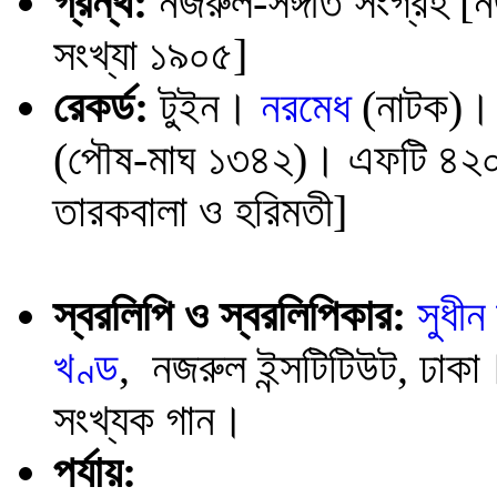
গ্রন্থ:
নজরুল-সঙ্গীত সংগ্রহ [
সংখ্যা ১৯০৫]
রেকর্ড:
টুইন।
নরমেধ
(নাটক)। 
(পৌষ-মাঘ ১৩৪২)। এফটি ৪২০৬।
তারকবালা ও হরিমতী]
স্বরলিপি ও স্বরলিপিকার:
সুধীন
খণ্ড
, নজরুল ইন্সটিটিউট, ঢা
সংখ্যক গান।
পর্যায়: