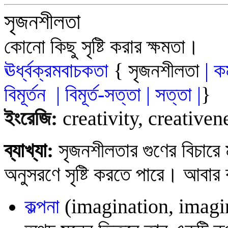
সৃজনশীলতা
কোনো কিছু সৃষ্টি করার ক্ষমতা।
ঊর্ধ্বক্রমবাচকতা
{
সৃজনশীলতা
|
কর
বিমূর্তন
|
বিমূর্ত-সত
্ত
|
সত্তা
|
}
ইংরেজি:
creativity, creativen
ব্যাখ্যা:
সৃজনশীলতার গুণের বিচারে 
অনুসরণে সৃষ্টি করতে পারে। আবার কল
কল্পনা
(
imagination, imagi