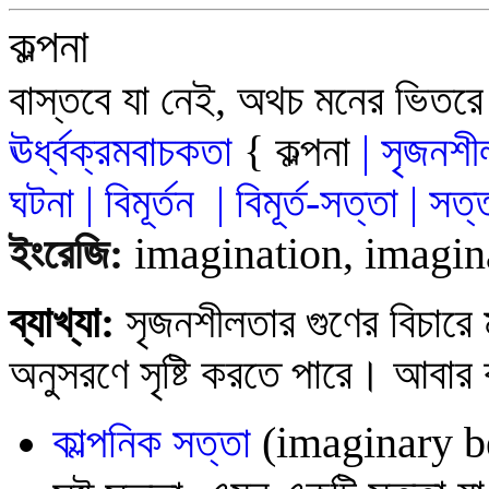
কল্পনা
বাস্তবে যা নেই, অথচ মনের ভিতরে
ঊর্ধ্বক্রমবাচকতা
{
কল্পনা
|
সৃজনশী
ঘটনা
|
বিমূর্তন
|
বিমূর্ত-সত
্ত
|
সত্
ইংরেজি:
imagination, imagin
ব্যাখ্যা:
সৃজনশীলতার গুণের বিচারে 
অনুসরণে সৃষ্টি করতে পারে। আবার কল
কাল্পনিক সত্তা
(
imaginary
b