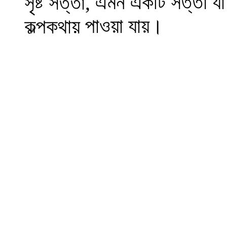
এ
ম
ন একটি সত্তা
য
সৃষ্ট সত্তা,
পাওয়া যায়
।
কল্পকথায়