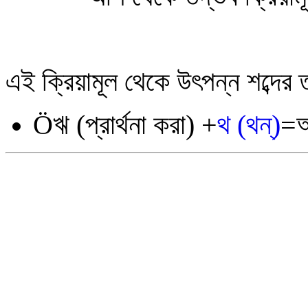
এই ক্রিয়ামূল থেকে উৎপন্ন শব্দের 
Ö
ঋ
(প্রার্থনা করা) +
থ (থন্)
=অ