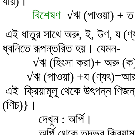
যায়)
।
বিশেষণ
√
ঋ (পাওয়া) + 
এই ধাতুর সাথে অরু, ই, উণ,
য
(ণ্
ধ্বনিতে রূপন্তরিত হয়। যেমন-
√
ঋ (হিংসা করা)+ অরু (
√
ঋ (পাওয়া) +
য
(ণ্যৎ)
=আর্
এই
ক্রিয়ামূল
ু থেকে উৎপন্ন ণিজন
(ণিচ)
}
।
দেখুন : অর্পি
।
অর্পি থেকে তদ্ভব ক্রিয়াম