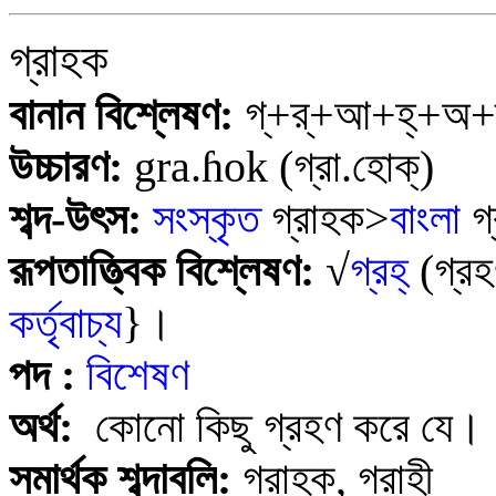
গ্রাহক
বানান বিশ্লেষণ:
গ্
+র্+আ+হ্+অ
উচ্চারণ:
gra
.
ɦ
ok
(গ্রা.
হোক্
)
শব্দ-উৎস:
সংস্কৃত
গ্রাহক>
বাংলা
গ
রূপতাত্ত্বিক বিশ্লেষণ:
√
গ্রহ্
(গ্র
কর্তৃবাচ্য
}
।
পদ :
বিশেষণ
অর্থ:
কোনো কিছু গ্রহণ করে যে।
সমার্থক শব্দাবল
ি:
গ্রাহক, গ্রাহী