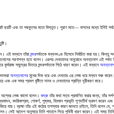
োট ছয়টি এবং তা পদ্মফুলের মতো বিস্তৃত
।
পুরাণ মতে
―
নাগদের মধ্যে ইনিই সর্বশ্
ষ্টি
।
েন। এই মন্থনে তাঁরা
মন্দর
পর্বতকে মন্থনদণ্ড হিসেবে নির্বাচিত করা হয়। কিন্তু
ন্তনাগের শরণাপন্ন হতে বলেন। এরপর দেবতাদের অনুরোধে অনন্তনাগ এই পর্বত 
ে কূর্মরাজ সমুদ্রের ভিতরে মন্দরপর্বতকে পিঠে ধারণ করেন। এই মন্থনে
অনন্তনা
 দানবরা
অনন্তনাগের
মুখের দিক ধরে এবং দেবতার এর লেজ ধরে মন্থন শুরু কর
হয় এবং এক সময় প্রবল বৃষ্টিতে দানব ও দেবতাদের শ্রান্তি দূরীকরণ করে।
অশ্বের লেজ কালো বলেন
।
কদ্রু
তাঁর কথা সত্য প্রমাণিত করার জন্য
,
তাঁর সর্
্ধমাদন, বদরিকাশ্রম, গোকর্ণ, পুষ্কর, হিমবান প্রভৃতি পূণ্যতীর্থ ভ্রমণ করেন 
শুকিয়ে যায়।
ব্রহ্মা তাঁর এই কঠোর তপস্যার কারণ জানতে চাইলে
,
তিনি বলেন যে, প
লেন
।
সেই আদেশ অনুসারে তিনি পাতালে গিয়ে পৃথিবী ধারণ করেন
।
এই সময় তিনি 