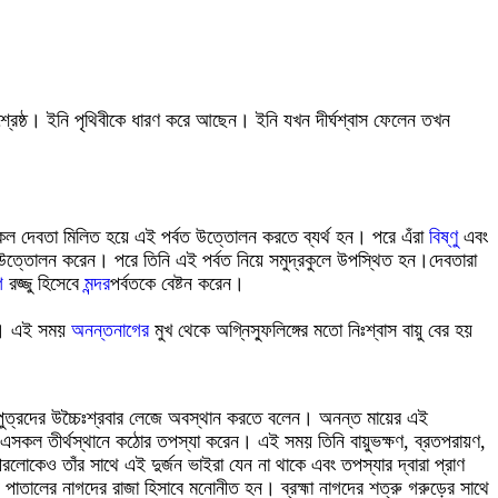
রেষ্ঠ
।
ইনি পৃথিবীকে ধারণ করে আছেন
।
ইনি যখন দীর্ঘশ্বাস ফেলেন তখন
 সকল দেবতা মিলিত হয়ে এই পর্বত উত্তোলন করতে ব্যর্থ হন। পরে এঁরা
বিষ্ণু
এবং
উত্তোলন করেন। পরে তিনি এই পর্বত নিয়ে সমুদ্রকুলে উপস্থিত হন।
দেবতারা
গ
রজ্জু হিসেবে
মন্দর
পর্বতকে বেষ্টন করেন।
েন। এই সময়
অনন্তনাগের
মুখ থেকে অগ্নিস্ফুলিঙ্গের মতো নিঃশ্বাস বায়ু বের হয়
পপুত্রদের উচ্চৈঃশ্রবার লেজে অবস্থান করতে বলেন
।
অনন্ত মায়ের এই
এবং এসকল তীর্থস্থানে কঠোর তপস্যা করেন। এই সময় তিনি বায়ুভক্ষণ, ব্রতপরায়ণ,
রলোকেও তাঁর সাথে এই দুর্জন ভাইরা যেন না থাকে এবং তপস্যার দ্বারা প্রাণ
পাতালের নাগদের রাজা হিসাবে মনোনীত হন
।
ব্রহ্মা নাগদের শত্রু গরুড়ের সাথে