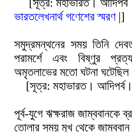
[সূত্র: মহাভারত। আদিপর্ব
ভারতলেখনার্থ গণেশের স্মরণ
|
]
সমুদ্রমন্থনের সময় তিনি দেব
পরামর্শে এবং বিষ্ণুর প্রত
অমৃতলাভের মতো ঘটনা ঘটেছিল
[সূত্র: মহাভারত। আদিপর্ব
পূর্ব-যুগে ঋক্ষরাজ জাম্ববানকে ব্র
তোলার সময় মুখ থেকে জাম্ব