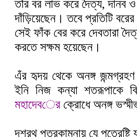
তাঁর বর লাভ করে দৈত্য
,
দানব ও
দাঁড়িয়েছেন
।
তবে প্রতিটি বরের
সেই ফাঁক বের করে দেবতারা দৈত
করতে সক্ষম হয়েছেন
।
এঁর হৃদয় থেকে অনঙ্গ জন্মগ্রহ
ইনি নিজ কন্যা শতরূপাকে ব
মহাদেব
ের
ক্রোধে অনঙ্গ ভস্মী
দশরথ পুত্রকামনায় যে পুত্রেষ্টি