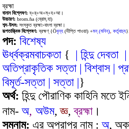
ব্রহ্মা
বানান বিশ্লেষণ:
ব্
+
র্+অ+ম্+হ+
আ
।
উচ্চারণ:
brom
.
ɦ
a
(
ব্রোম্.হা
)
শব্দ-উৎস:
সংস্কৃত
ব্রহ্মা>
বাংলা
ব্রহ্মা।
রূপতাত্ত্বিক বিশ্লেষণ:
ব্রহ্মণ্ {
Ö
বৃন্‌হ
(দীপ্তি পাওয়া) +
ম
ন্ (মনিন্)
,
কর্তৃবাচ্য
}>
পদ:
বিশেষ্য
ঊর্ধ্বক্রমবাচকতা
{
|
হিন্দু দেবতা
অতিপ্রাকৃতিক সত্তা
|
বিশ্বাস
|
প্র
বিমূর্ত-সত
্ত
|
সত্তা
|
}
অর্থ:
হিন্দু পৌরাণিক কাহি
ন
মতে
ইন
নাম-
অ
,
অউম
,
জ্ঞ
,
ব্রহ্মা
।
সমনাম:
এর অপরাপর নাম :
অ
,
অক