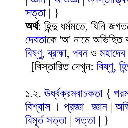
সত্তা
| }
অর্থ
: হিন্দু ধর্মমতে, যিনি 
দেবতা
কে 'অ' নামে অভিহিত
বিষ্ণু
,
ব্রহ্মা
,
পবন
ও
মহাদেব
[বিস্তারিত দেখুন:
বিষ্ণু, হ
১.২.
ঊর্ধ্বক্রমবাচকতা
{
পরম
বিশ্বাস
।
প্রজ্ঞা
|
জ্ঞান
|
অভি
বিমূর্ত সত্তা
|
সত্তা
| }