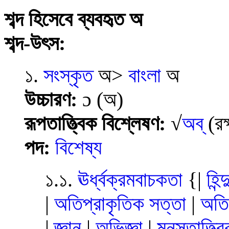
শব্দ হিসেবে ব্যবহৃত অ
শব্দ-উৎস:
১.
সংস্কৃত
অ>
বাংলা
অ
উচ্চারণ:
ɔ
(অ)
রূপতাত্ত্বিক বিশ্লেষণ:
√
অব্
(রক
পদ:
বিশেষ্য
১.১.
ঊর্ধ্বক্রমবাচকতা
{|
হিন্
|
অতিপ্রাকৃতিক সত্তা
|
অতিপ
|
জ্ঞান
|
অভিজ্ঞা
|
মনস্তাত্ত্ব