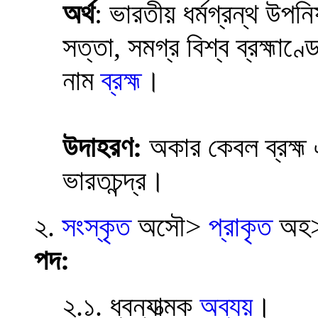
অর্থ
: ভারতীয় ধর্মগ্রন্থ উপ
সত্তা, সমগ্র বিশ্ব ব্রহ্মাণ
নাম
ব্রহ্ম
।
উদাহরণ:
অকার কেবল ব্রহ্ম
ভারতচন্দ্র।
২.
সংস্কৃত
অসৌ>
প্রাকৃত
অহ
পদ:
২.১. ধ্বন্যাত্মক
অব্যয়
।