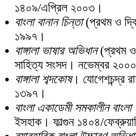
১৪০৯/এপ্রিল ২০০৩।
বাংলা বানান চিন্তা
(প্রথম ও দ্ব
১৯৯৭।
বাঙ্গালা ভাষার অভিধান
(প্রথম ও 
সাহিত্য সংসদ। নভেম্বর ২০০
বাঙ্গালা শব্দকোষ
। যোগেশচন্দ্র রা
১৩৯৭।
বাংলা একাডেমী সমকালীন বাংলা
ইসহাক। ফাল্গুন ১৪০৪/ফেব্রু