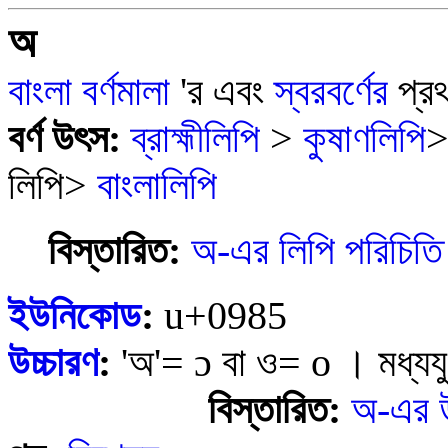
অ
বাংলা
বর্ণমালা
'র এবং
স্বরবর্ণের
প্র
বর্ণ উৎস:
ব্রাহ্মীলিপি
>
কুষাণলিপি
লিপি>
বাংলালিপি
বিস্তারিত:
অ-এর লিপি পরিচিতি
ইউনিকোড
:
u+0985
উচ্চারণ
:
'অ'=
ɔ
বা ও=
o
। মধ্যয
বিস্তারিত:
অ-এর উচ