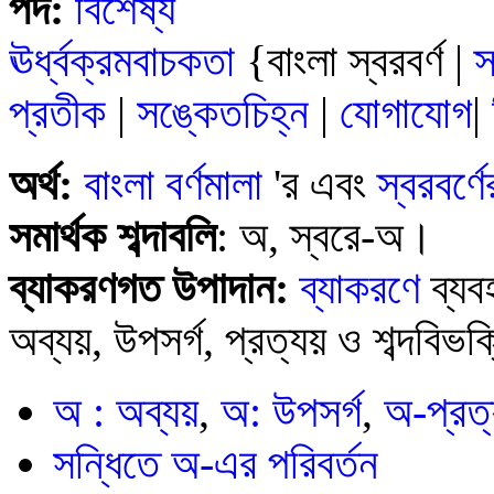
পদ:
বিশেষ্য
ঊর্ধ্বক্রমবাচকতা
{বাংলা স্বরবর্ণ |
স
প্রতীক
|
সঙ্কেতচিহ্ন
|
যোগাযোগ
|
অর্থ:
বাংলা
বর্ণমালা
'র এবং
স্বরবর্ণে
সমার্থক শব্দাবলি
: অ, স্বরে-অ।
ব্যাকরণগত উপাদান:
ব্যাকরণে
ব্যব
অব্যয়, উপসর্গ, প্রত্যয় ও শব্দবি
অ : অব্যয়
,
অ: উপসর্গ
,
অ-প্রত
সন্ধিতে অ-এর পরিবর্তন