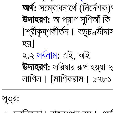
অর্থ:
সম্বোধনার্থে (নির্দেশক)অ
উদাহরণ:
অ প্রাণ সুণিআঁ কি
[শ্রীকৃষ্ণকীর্তন। বড়ুচণ্ডীদা
হয়]
২.২
সর্বনাম
: এই, অই
উদাহরণ:
সরিষার রূপ হয়্যা দ
লাগিল। [মাণিকরাম। ১৭৮১ খ্রি
সূত্র: