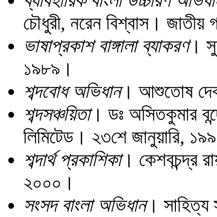
ব্যাবহারিক বাংলা উচ্চারণ অভিধা
চৌধুরী, নরেন বিশ্বাস। জাতীয় 
ভাষাপ্রকাশ বাঙ্গালা ব্যাকরণ
। সু
১৯৮৯।
শব্দবোধ অভিধান
। আশুতোষ দেব।
শব্দসঞ্চয়িতা
। ডঃ অসিতকুমার বন্দো
লিমিটেড। ২৩শে জানুয়ারি, ১৯
শব্দার্থ প্রকাশিকা
। কেশবচন্দ্র রা
২০০০।
সংসদ বাংলা অভিধান
। সাহিত্য 