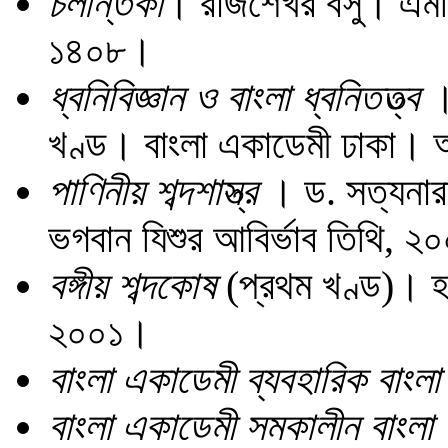
চলন্তিকা
। রাজশেখর বসু। এমসি 
১৪০৮।
ধ্বনিবিজ্ঞান ও বাংলা ধ্বনিতত্ত্ব
খণ্ড। বাংলা একাডেমী ঢাকা।
পাণিনীয় শব্দশাস্ত্র
। ড. সত্যনারা
ভগবান যিশুর আবির্ভাব তিথি, 
বঙ্গীয় শব্দকোষ
(প্রথম খণ্ড)। হর
২০০১।
বাংলা একাডেমী ব্যবহারিক বাংল
বাংলা একাডেমী সমকালীন বাংলা