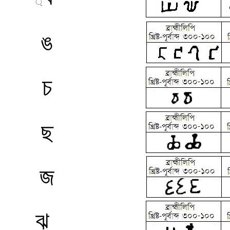
্
ঙ
চ
ছ
জ
ঝ