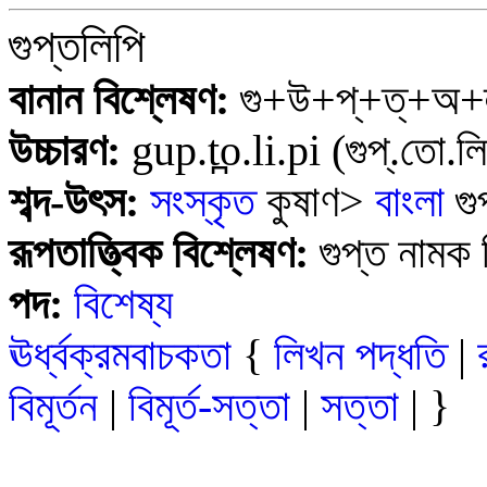
গুপ্তলিপি
বানান বিশ্লেষণ:
গু+উ+প্+ত্+অ+
উচ্চারণ:
gup.t̪o.li.pi
(গুপ্.তো.লি
শব্দ-উৎস:
সংস্কৃত
কুষাণ>
বাংলা
গু
রূপতাত্ত্বিক বিশ্লেষণ:
গুপ্ত নামক
পদ:
বিশেষ্য
ঊর্ধ্বক্রমবাচকতা
{
লিখন পদ্ধতি
|
বিমূর্তন
|
বিমূর্ত-সত্তা
|
সত্তা
| }