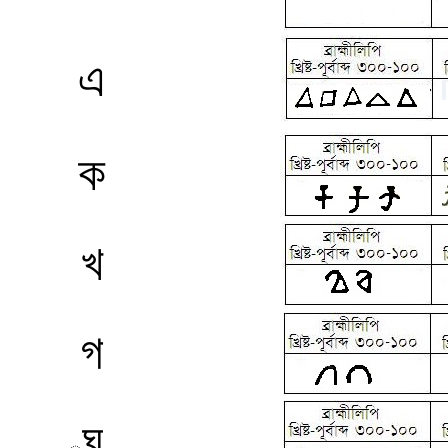
এ
ক
খ
গ
ঘ