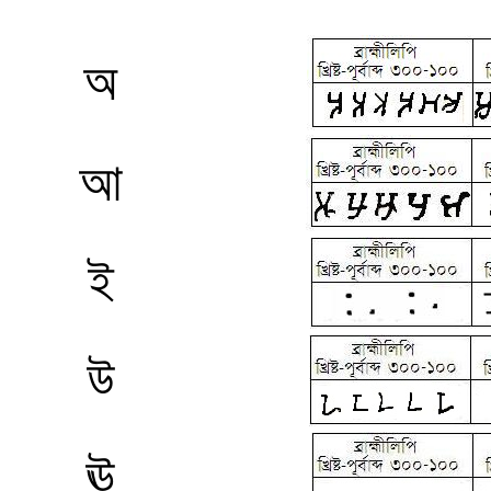
অ
আ
ই
উ
ঊ