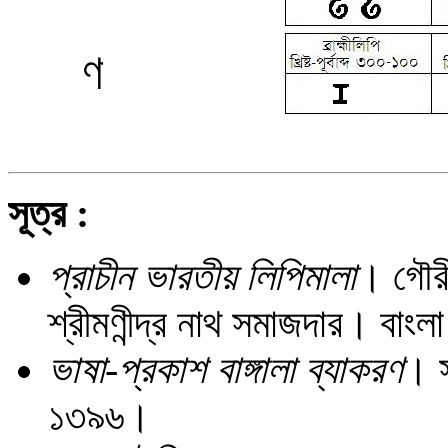
ণ
সূত্র :
প্রাচীন ভারতীয় লিপিমালা
। গৌরী
শ্রীমণীন্দ্র নাথ সমাজদার। বা
ভাষা-প্রকাশ বাঙ্গালা ব্যাকরণ
। স
১৩৯৬।