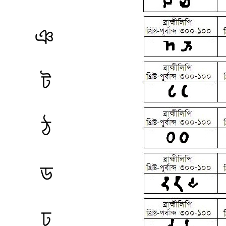
ঞ
ট
ঠ
ড
ঢ